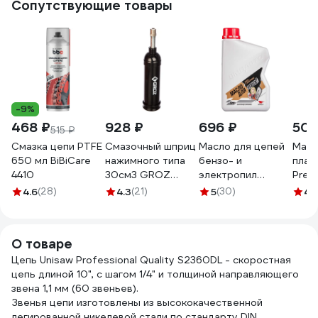
Сопутствующие товары
-9%
468 ₽
928 ₽
696 ₽
505
515 ₽
Смазка цепи PTFE
Смазочный шприц
Масло для цепей
Масл
650 мл BiBiCare
нажимного типа
бензо- и
плас
4410
30см3 GROZ
электропил
Prem
GR43100 - G6P
минеральное
смаз
4.6
(28)
4.3
(21)
5
(30)
4.
канистра 1 л
C110
ВМПАВТО 9207
О товаре
Цепь Unisaw Professional Quality S2360DL - скоростная
цепь длиной 10", с шагом 1/4" и толщиной направляющего
звена 1,1 мм (60 звеньев).
Звенья цепи изготовлены из высококачественной
легированной никелевой стали по стандарту DIN