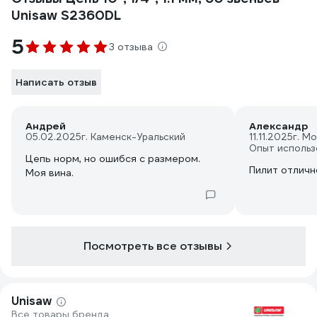
Unisaw S2360DL
5
3 отзыва
Написать отзыв
Андрей
Александр
05.02.2025
г. Каменск-Уральский
11.11.2025
г. М
Опыт использ
Цепь норм, но ошибся с размером.
Пилит отличн
Моя вина.
Посмотреть все отзывы
Unisaw
Все товары бренда