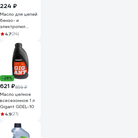
224 ₽
Масло для цепей
бензо- и
электропил
минеральное туба
4.7
(34)
200 мл ВМПАВТО
9206
-28%
621 ₽
859 ₽
Масло цепное
всесезонное 1 л
Gigant GDEL-10
4.9
(21)