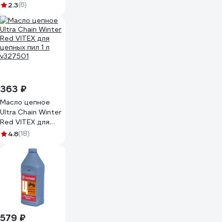
GR43101 - G7P
2.3
(6)
363 ₽
Масло цепное
Ultra Chain Winter
Red VITEX для
цепных пил 1 л
4.8
(18)
v327501
579 ₽