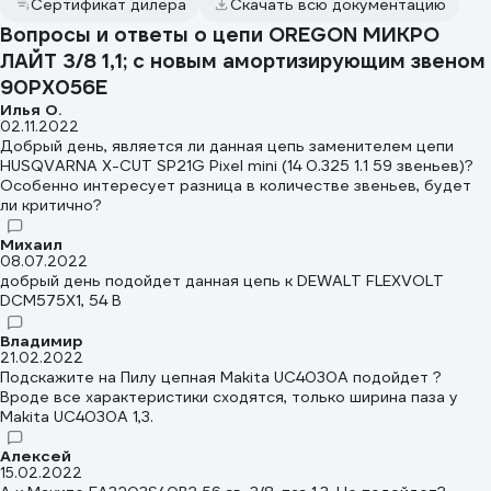
Сертификат дилера
Скачать всю документацию
Вопросы и ответы о цепи OREGON МИКРО
ЛАЙТ 3/8 1,1; с новым амортизирующим звеном
90PX056E
Илья О.
02.11.2022
Добрый день, является ли данная цепь заменителем цепи
HUSQVARNA X-CUT SP21G Pixel mini (14 0.325 1.1 59 звеньев)?
Особенно интересует разница в количестве звеньев, будет
ли критично?
Михаил
08.07.2022
добрый день подойдет данная цепь к DEWALT FLEXVOLT
DCM575X1, 54 В
Владимир
21.02.2022
Подскажите на Пилу цепная Makita UC4030A подойдет ?
Вроде все характеристики сходятся, только ширина паза у
Makita UC4030A 1,3.
Алексей
15.02.2022