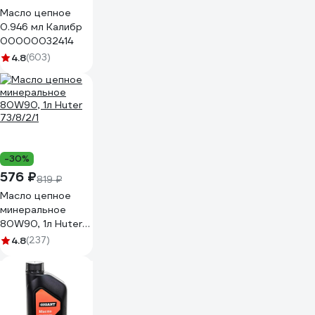
Масло цепное
0.946 мл Калибр
00000032414
4.8
(603)
-30%
576 ₽
819 ₽
Масло цепное
минеральное
80W90, 1л Huter
73/8/2/1
4.8
(237)