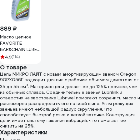
889 ₽
Масло цепное
FAVORITE
BAR&CHAIN LUBE
(0.946 л) PATRIOT
4.9
(114)
850030601
О товаре
Цепь МИКРО ЛАЙТ с новым амортизирующим звеном Oregon
90PX056E подходит для пил с рабочим объемом двигателя от
3
35 до 55 см
. Материал цепи делает ее до 125% прочнее, чем
из обычных сплавов. Соединительные звенья Lubrilink и
отверстия на хвостовике Lubriwel помогают сохранить масло и
равномерно распределить его по всей шине. Углы режущих
звеньев имеют небольшой радиус скругления, что
способствует быстрой резке и легкой заточке. Конструкция
цепи имеет систему гашения вибраций, что помогает ее
снизить на 25%.
Характеристики
Шаг цепи