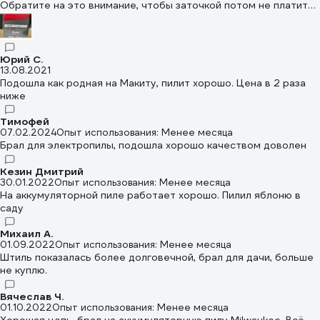
Обратите на это внимание, чтобы заточкой потом не платить
цепь, он равен 4,5мм. Я когда её покупал, мне менеджер
магазина Все инструменты подобрал к ней напильник 4мм.
Стал точить родную цепь - смотрю ерунда.. Мал он, потом
достал из коробки купленную Орегоновскую - вижу она такая
Юрий С.
же, то есть к ней 4мм тоже не подойдёт. И потом на коробке
13.08.2021
её увидел таблицу, согласно которой если номер цепи
Подошла как родная на Макиту, пилит хорошо. Цена в 2 раза
начинается с 90, напильник нужен 4,5, а если номер 91, то
ниже
тогда напильник 4мм.
Тимофей
07.02.2024
Опыт использования: Менее месяца
Брал для электропилы, подошла хорошо качеством доволен
Кезин Дмитрий
30.01.2022
Опыт использования: Менее месяца
На аккумуляторной пиле работает хорошо. Пилил яблоню в
саду
Михаил А.
01.09.2022
Опыт использования: Менее месяца
Штиль показалась более долговечной, брал для дачи, больше
не куплю.
Вячеслав Ч.
01.10.2022
Опыт использования: Менее месяца
Хорошая цепь, брал на аккумуляторную пилу Milwaukee. Всё