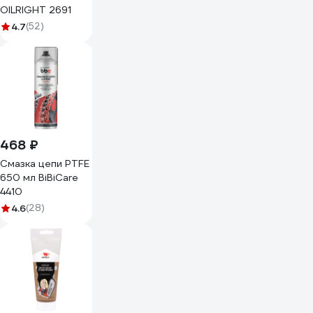
OILRIGHT 2691
4.7
(52)
468 ₽
Смазка цепи PTFE
650 мл BiBiCare
4410
4.6
(28)