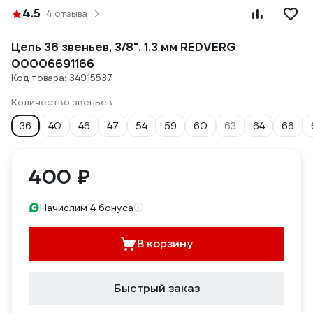
4.5
4 отзыва
Цепь 36 звеньев, 3/8", 1.3 мм REDVERG
00006691166
Код товара: 34915537
Количество звеньев
36
40
46
47
54
59
60
63
64
66
400 ₽
Начислим 4 бонуса
В корзину
Быстрый заказ