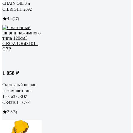
CHAIN OIL 3 л
OILRIGHT 2692
4.8
(27)
1 058 ₽
Смазочный шприц
нажимного типа
120см3 GROZ
GR43101 - G7P
2.3
(6)