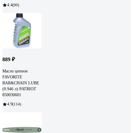
4.4
(90)
889 ₽
Масло цепное
FAVORITE
BAR&CHAIN LUBE
(0.946 л) PATRIOT
850030601
4.9
(114)