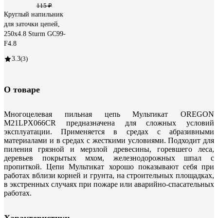
115 ₽
Круглый напильник
для заточки цепей,
250х4.8 Sturm GC99-
F4.8
3.3
(3)
О товаре
Многоцелевая пильная цепь Мультикат OREGON
M21LPX066CR предназначена для сложных условий
эксплуатации. Применяется в средах с абразивными
материалами и в средах с жесткими условиями. Подходит для
пиления грязной и мерзлой древесины, горевшего леса,
деревьев покрытых мхом, железнодорожных шпал с
пропиткой. Цепи Мультикат хорошо показывают себя при
работах вблизи корней и грунта, на строительных площадках,
в экстренных случаях при пожаре или аварийно-спасательных
работах.