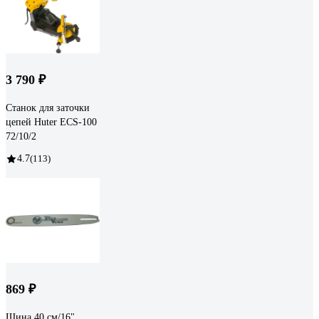
3 790 ₽
Станок для заточки
цепей Huter ECS-100
72/10/2
4.7
(113)
869 ₽
Шина 40 см/16",