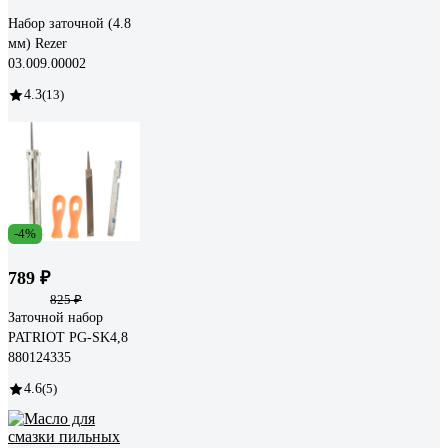
Набор заточной (4.8
мм) Rezer
03.009.00002
4.3
(13)
-4%
789 ₽
825 ₽
Заточной набор
PATRIOT PG-SK4,8
880124335
4.6
(5)