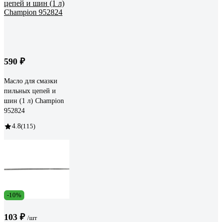
590 ₽
Масло для смазки
пильных цепей и
шин (1 л) Champion
952824
4.8
(115)
-10%
103 ₽
/шт