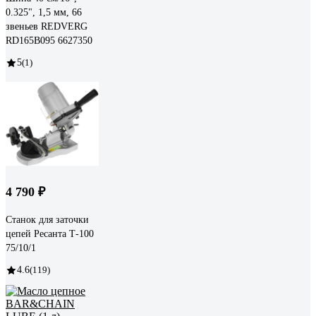
0.325", 1,5 мм, 66
звеньев REDVERG
RD165B095 6627350
5
(1)
4 790 ₽
Станок для заточки
цепей Ресанта Т-100
75/10/1
4.6
(119)