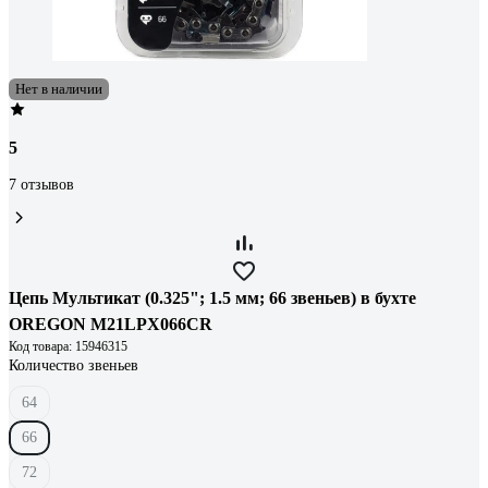
Нет в наличии
5
7 отзывов
Цепь Мультикат (0.325"; 1.5 мм; 66 звеньев) в бухте
OREGON M21LPX066CR
Код товара: 15946315
Количество звеньев
64
66
72