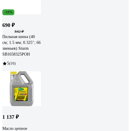
-18%
690 ₽
842 ₽
Пильная шина (40
см; 1.5 мм; 0.325"; 66
звеньев) Sturm
SB1658325POH
5
(10)
1 137 ₽
Масло цепное