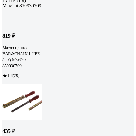
819 ₽
Масло цепное
BAR&CHAIN LUBE
(1 л) MaxCut
850930709
4.8
(29)
435 ₽