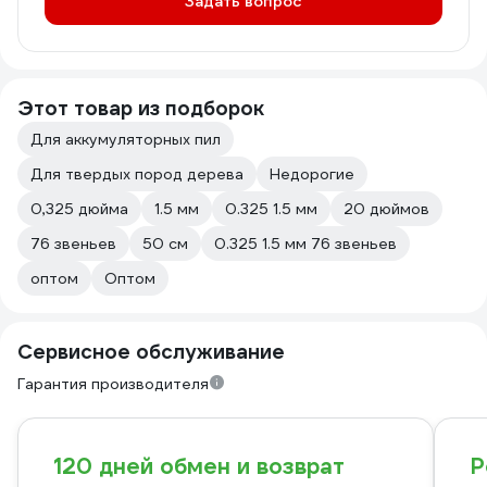
Задать вопрос
Этот товар из подборок
Для аккумуляторных пил
Для твердых пород дерева
Недорогие
0,325 дюйма
1.5 мм
0.325 1.5 мм
20 дюймов
76 звеньев
50 см
0.325 1.5 мм 76 звеньев
оптом
Оптом
Сервисное обслуживание
Гарантия производителя
120 дней обмен и возврат
Р