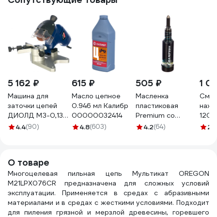
5 162 ₽
615 ₽
505 ₽
1 0
Машина для
Масло цепное
Масленка
Смаз
заточки цепей
0.946 мл Калибр
пластиковая
нажи
ДИОЛД МЗ-0,13
00000032414
Premium со
120с
10161010
смазкой Champion
GR43
4.4
(90)
4.8
(603)
4.2
(64)
2.
C1104
О товаре
Многоцелевая пильная цепь Мультикат OREGON
M21LPX076CR предназначена для сложных условий
эксплуатации. Применяется в средах с абразивными
материалами и в средах с жесткими условиями. Подходит
для пиления грязной и мерзлой древесины, горевшего