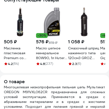
-30%
-43
505 ₽
576 ₽
1 058 ₽
517
819 ₽
Масленка
Масло цепное
Смазочный шприц
Масл
пластиковая
минеральное
нажимного типа
цепи
Premium со
80W90, 1л Huter
120см3 GROZ
Giga
смазкой Champion
73/8/2/1
GR43101 - G7P
4.2
(64)
4.8
(237)
2.3
(6)
4.
C1104
О товаре
Многоцелевая низкопрофильная пильная цепь Мультикат
OREGON M91VXL062CR предназначена для сложных
условий эксплуатации. Применяется в средах с
абразивными материалами и в средах с жесткими
условиями. Подходит для пиления грязной и мерзлой