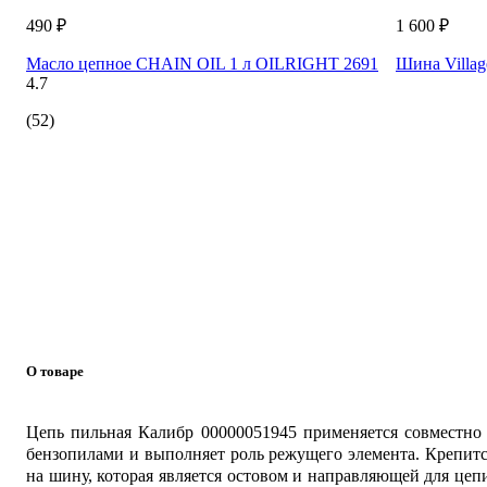
490 ₽
1 600 ₽
Масло цепное CHAIN OIL 1 л OILRIGHT 2691
Шина Village
4.7
(52)
О товаре
Цепь пильная Калибр 00000051945 применяется совместно
бензопилами и выполняет роль режущего элемента. Крепит
на шину, которая является остовом и направляющей для цеп