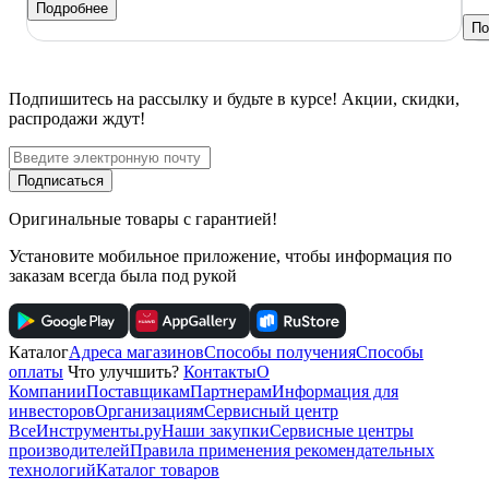
Подробнее
По
Подпишитесь
на рассылку
и будьте в курсе! Акции, скидки,
распродажи ждут!
Подписаться
Оригинальные товары с гарантией!
Установите мобильное приложение, чтобы информация по
заказам всегда была под рукой
Каталог
Адреса магазинов
Способы получения
Способы
оплаты
Что улучшить?
Контакты
О
Компании
Поставщикам
Партнерам
Информация для
инвесторов
Организациям
Сервисный центр
ВсеИнструменты.ру
Наши закупки
Сервисные центры
производителей
Правила применения рекомендательных
технологий
Каталог товаров