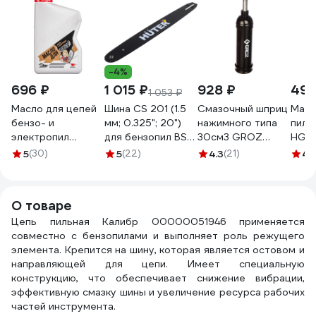
-4%
696 ₽
1 015 ₽
928 ₽
494
1 053 ₽
Масло для цепей
Шина CS 201 (1.5
Смазочный шприц
Масл
бензо- и
мм; 0.325"; 20")
нажимного типа
пил 
электропил
для бензопил BS-
30см3 GROZ
HG1
минеральное
52 и BS-2800M
GR43100 - G6P
5
(30)
5
(22)
4.3
(21)
4.
канистра 1 л
Huter 71/4/6
ВМПАВТО 9207
О товаре
Цепь пильная Калибр 00000051946 применяется
совместно с бензопилами и выполняет роль режущего
элемента. Крепится на шину, которая является остовом и
направляющей для цепи. Имеет специальную
конструкцию, что обеспечивает снижение вибрации,
эффективную смазку шины и увеличение ресурса рабочих
частей инструмента.