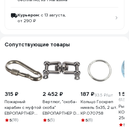
Курьером:
c 13 августа,
от 290 ₽
Сопутствующие товары
315 ₽
2 452 ₽
187 ₽
1 5
93.5 ₽/шт
61.56
Пожарный
Вертлюг, "скоба-
Кольцо Госкреп
Рым-
карабин с муфтой
скоба"
никель 5х35, 2 шт.
КОМП
ЕВРОПАРТНЕР
ЕВРОПАРТНЕР D6
КР.070758
25шт
DIN5299 М10 Zn 1
мм, нержав. сталь,
5
(18)
5
(5)
5
(6)
шт. Z1 9234
1 шт G1 6406
5
(1