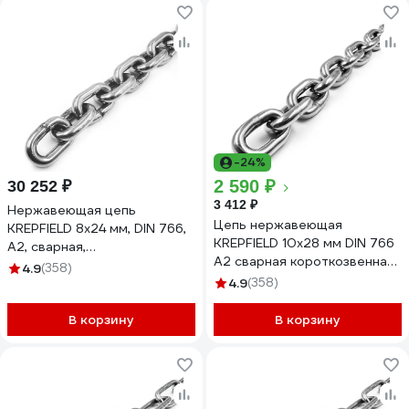
-24%
2 590 ₽
30 252 ₽
3 412 ₽
Нержавеющая цепь
Цепь нержавеющая
KREPFIELD 8x24 мм, DIN 766,
KREPFIELD 10x28 мм DIN 766
А2, сварная,
А2 сварная короткозвенная
короткозвенная, 8 м
4.9
(358)
0,5 метра
766А2ЦЕПЬ8ММ-8
4.9
(358)
766А2ЦЕПЬ10ММ-0,5
В корзину
В корзину