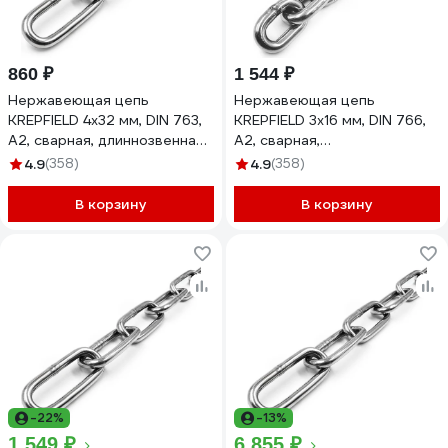
860 ₽
1 544 ₽
Нержавеющая цепь
Нержавеющая цепь
KREPFIELD 4x32 мм, DIN 763,
KREPFIELD 3x16 мм, DIN 766,
А2, сварная, длиннозвенная,
А2, сварная,
1 м 763А2ЦЕПЬ4ММ-1
короткозвенная, 3 м
4.9
(358)
4.9
(358)
766А2ЦЕПЬ3ММ-3
В корзину
В корзину
-22%
-13%
1 549 ₽
6 855 ₽