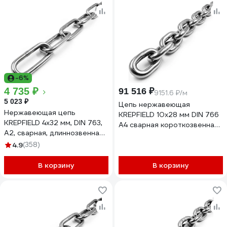
-6%
4 735 ₽
91 516 ₽
9151.6 ₽/м
5 023 ₽
Цепь нержавеющая
Нержавеющая цепь
KREPFIELD 10х28 мм DIN 766
KREPFIELD 4x32 мм, DIN 763,
А4 сварная короткозвенная
А2, сварная, длиннозвенная,
10 метров
7 м 763А2ЦЕПЬ4ММ-7
4.9
(358)
766А4ЦЕПЬ10ММ-10
В корзину
В корзину