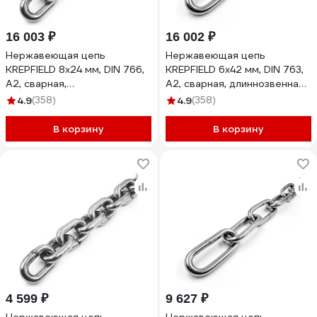
16 003 ₽
16 002 ₽
Нержавеющая цепь
Нержавеющая цепь
KREPFIELD 8x24 мм, DIN 766,
KREPFIELD 6x42 мм, DIN 763,
А2, сварная,
А2, сварная, длиннозвенная,
короткозвенная, 5 м
10 м 763А2ЦЕПЬ6ММ-10
4.9
(358)
4.9
(358)
766А2ЦЕПЬ8ММ-5
В корзину
В корзину
4 599 ₽
9 627 ₽