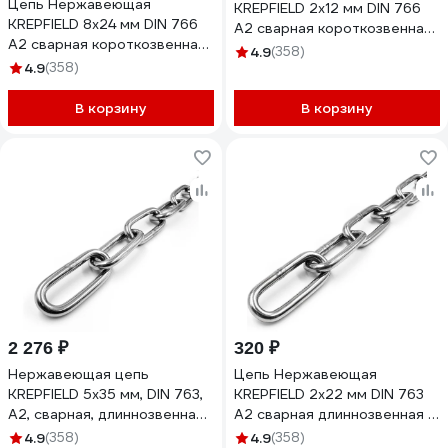
Цепь Нержавеющая
KREPFIELD 2x12 мм DIN 766
KREPFIELD 8х24 мм DIN 766
А2 сварная короткозвенная
А2 сварная короткозвенная
17 метров
4.9
(358)
50 метров
4.9
(358)
766А2ЦЕПЬ2ММ-17
766А2ЦЕПЬ8ММ-50
В корзину
В корзину
2 276 ₽
320 ₽
Нержавеющая цепь
Цепь Нержавеющая
KREPFIELD 5x35 мм, DIN 763,
KREPFIELD 2x22 мм DIN 763
А2, сварная, длиннозвенная,
А2 сварная длиннозвенная 1
2 м 763А2ЦЕПЬ5ММ-2
метр 763А2ЦЕПЬ2ММ-1
4.9
(358)
4.9
(358)