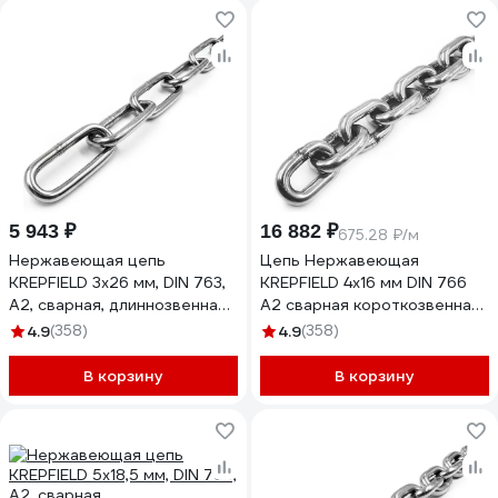
5 943 ₽
16 882 ₽
675.28 ₽/м
Нержавеющая цепь
Цепь Нержавеющая
KREPFIELD 3x26 мм, DIN 763,
KREPFIELD 4х16 мм DIN 766
А2, сварная, длиннозвенная,
А2 сварная короткозвенная
14 м 763А2ЦЕПЬ3ММ-14
25 метров
4.9
(358)
4.9
(358)
766А2ЦЕПЬ4ММ-25
В корзину
В корзину