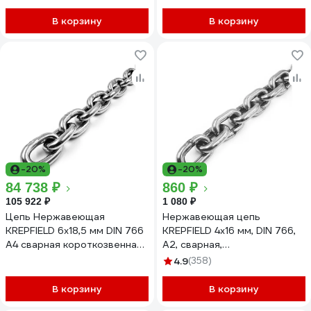
В корзину
В корзину
-20%
-20%
84 738 ₽
860 ₽
105 922 ₽
1 080 ₽
Цепь Нержавеющая
Нержавеющая цепь
KREPFIELD 6х18,5 мм DIN 766
KREPFIELD 4x16 мм, DIN 766,
А4 сварная короткозвенная
А2, сварная,
25 метров
короткозвенная, 1 м
4.9
(358)
766А4ЦЕПЬ6ММ-25
766А2ЦЕПЬ4ММ-1
В корзину
В корзину