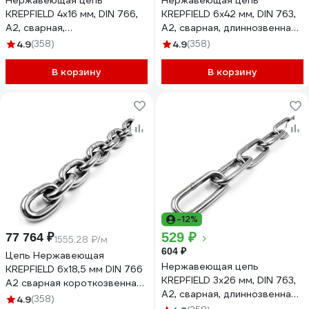
Нержавеющая цепь
Нержавеющая цепь
KREPFIELD 4x16 мм, DIN 766,
KREPFIELD 6x42 мм, DIN 763,
А2, сварная,
А2, сварная, длиннозвенная,
короткозвенная, 5 м
6 м 763А2ЦЕПЬ6ММ-6
4.9
(358)
4.9
(358)
766А2ЦЕПЬ4ММ-5
В корзину
В корзину
-12%
529 ₽
77 764 ₽
1555.28 ₽/м
604 ₽
Цепь Нержавеющая
Нержавеющая цепь
KREPFIELD 6х18,5 мм DIN 766
KREPFIELD 3x26 мм, DIN 763,
А2 сварная короткозвенная
А2, сварная, длиннозвенная,
50 метров
4.9
(358)
1 м 763А2ЦЕПЬ3ММ-1