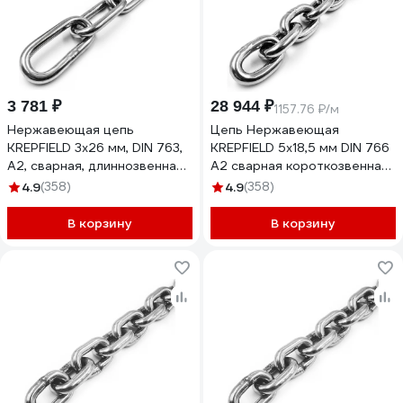
3 781 ₽
28 944 ₽
1157.76 ₽/м
Нержавеющая цепь
Цепь Нержавеющая
KREPFIELD 3x26 мм, DIN 763,
KREPFIELD 5х18,5 мм DIN 766
А2, сварная, длиннозвенная,
А2 сварная короткозвенная
10 м 763А2ЦЕПЬ3ММ-10
25 метров
4.9
(358)
4.9
(358)
766А2ЦЕПЬ5ММ-25
В корзину
В корзину