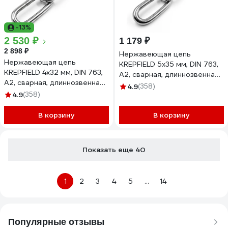
-13%
2 530 ₽
1 179 ₽
2 898 ₽
Нержавеющая цепь
Нержавеющая цепь
KREPFIELD 5x35 мм, DIN 763,
KREPFIELD 4x32 мм, DIN 763,
А2, сварная, длиннозвенная,
А2, сварная, длиннозвенная,
1 м 763А2ЦЕПЬ5ММ-1
4.9
(358)
4 м 763А2ЦЕПЬ4ММ-4
4.9
(358)
В корзину
В корзину
Показать еще 40
1
2
3
4
5
...
14
Популярные отзывы