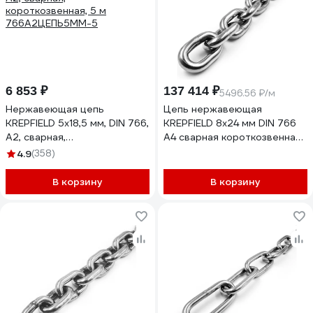
6 853 ₽
137 414 ₽
5496.56 ₽/м
Нержавеющая цепь
Цепь нержавеющая
KREPFIELD 5x18,5 мм, DIN 766,
KREPFIELD 8х24 мм DIN 766
А2, сварная,
А4 сварная короткозвенная
короткозвенная, 5 м
25 метров
4.9
(358)
766А2ЦЕПЬ5ММ-5
766А4ЦЕПЬ8ММ-25
В корзину
В корзину