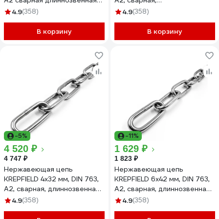
А2 сварная длиннозвенная
А2, сварная,
100 метров
короткозвенная, 1 м
4.9
(358)
4.9
(358)
763А2ЦЕПЬ1,5ММ-100
766А2ЦЕПЬ8ММ-1
В корзину
В корзину
-5%
-11%
4 520 ₽
1 629 ₽
4 747 ₽
1 823 ₽
Нержавеющая цепь
Нержавеющая цепь
KREPFIELD 4x32 мм, DIN 763,
KREPFIELD 6x42 мм, DIN 763,
А2, сварная, длиннозвенная,
А2, сварная, длиннозвенная,
6 м 763А2ЦЕПЬ4ММ-6
1 м 763А2ЦЕПЬ6ММ-1
4.9
(358)
4.9
(358)