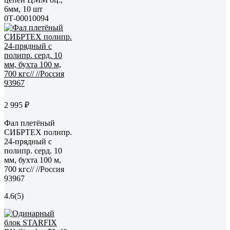
6мм, 10 шт
0Т-00010094
2 995 ₽
Фал плетёный
СИБРТЕХ полипр.
24-прядный с
полипр. серд. 10
мм, бухта 100 м,
700 кгс// //Россия
93967
4.6
(5)