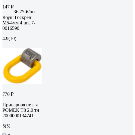
147 ₽
36.75 ₽/шт
Коуш Госкреп
М5/4мм 4 шт. 7-
0016590
4.9
(10)
770 ₽
Приварная петля
РОМЕК Т8 2,0 тн
2000000134741
5
(5)