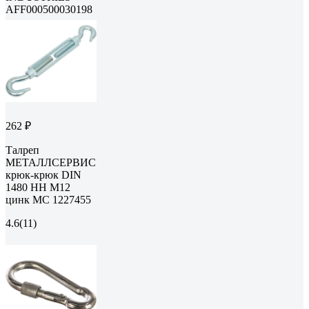
AFF000500030198
262 ₽
Талреп
МЕТАЛЛСЕРВИС
крюк-крюк DIN
1480 HH М12
цинк МС 1227455
4.6
(11)