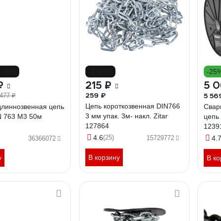
-28%
-17%
-25
₽
215 ₽
5 0
259 ₽
5 56
 477 ₽
Цепь короткозвенная DIN766
длиннозвенная цепь
Свар
3 мм упак. 3м- накл. Zitar
N 763 M3 50м
цепь
127864
1239
4.6
(25)
15729772
4.
36366072
В корзину
у
В ко