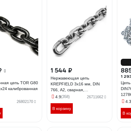
-
₽
1 544 ₽
885
1 29
Нержавеющая цепь
енная цепь TOR G80
Цепь 
KREPFIELD 3x16 мм, DIN
8x24 калиброванная
DIN7
766, А2, сварная,
1278
короткозвенная, 3 м
4.9
(358)
26711662
766А2ЦЕПЬ3ММ-3
4.
26802170
В корзину
у
В ко