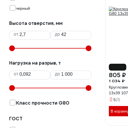
черный
Высота отверстия, мм
от
до
Нагрузка на разрыв, т
-22%
от
до
805 ₽
1 034 ₽
Круглозв
13x39 10
5
(3)
Класс прочности G80
В корзин
ГОСТ