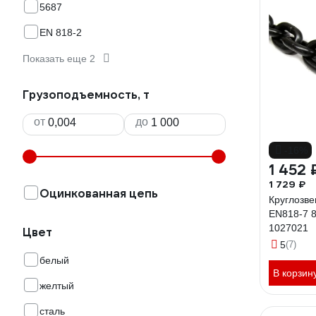
5687
EN 818-2
Показать еще 2
Грузоподъемность, т
от
до
-16%
1 452 
1 729 ₽
Оцинкованная цепь
Круглозв
EN818-7 
1027021
Цвет
5
(7)
белый
В корзин
желтый
сталь