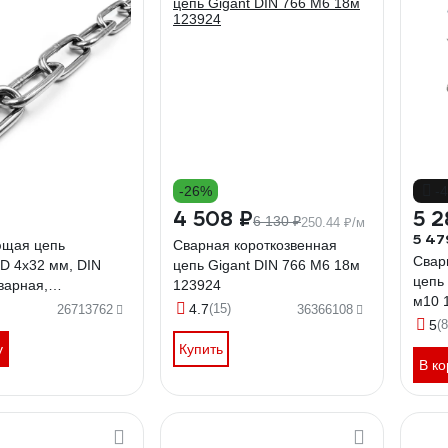
-26%
-
4 508 ₽
5 2
6 130 ₽
250.44 ₽/м
5 47
щая цепь
Сварная короткозвенная
Свар
D 4x32 мм, DIN
цепь Gigant DIN 766 M6 18м
цепь
сварная,
123924
м10 
нная, 1 м
4.7
(15)
26713762
36366108
ПЬ4ММ-1
5
(8
у
Купить
В ко