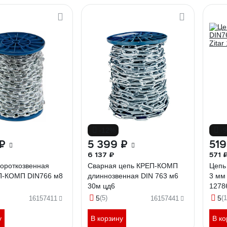
-12%
-
₽
5 399 ₽
519
6 137 ₽
571 
короткозвенная
Сварная цепь КРЕП-КОМП
Цепь
П-КОМП DIN766 м8
длиннозвенная DIN 763 м6
3 мм 
30м цд6
1278
5
(5)
5
(1
16157411
16157441
у
В корзину
В ко