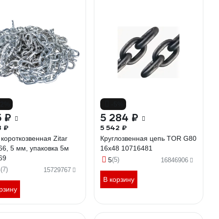
32%
-5%
 ₽
5 284 ₽
3 ₽
5 542 ₽
короткозвенная Zitar
Круглозвенная цепь TOR G80
66, 5 мм, упаковка 5м
16x48 10716481
69
5
(5)
16846906
3
(7)
15729767
В корзину
рзину