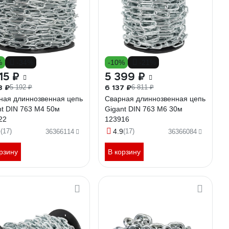
%
-34%
-10%
-21%
15 ₽
5 399 ₽
8 ₽
6 137 ₽
5 192 ₽
6 811 ₽
ная длиннозвенная цепь
Сварная длиннозвенная цепь
nt DIN 763 M4 50м
Gigant DIN 763 M6 30м
22
123916
9
(17)
4.9
(17)
36366114
36366084
рзину
В корзину