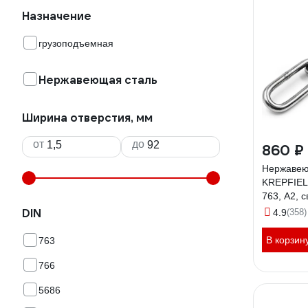
Назначение
грузоподъемная
Нержавеющая сталь
Ширина отверстия, мм
от
до
860 ₽
Нержавею
KREPFIEL
763, А2, 
длиннозве
DIN
4.9
(358)
763А2ЦЕ
В корзин
763
766
5686