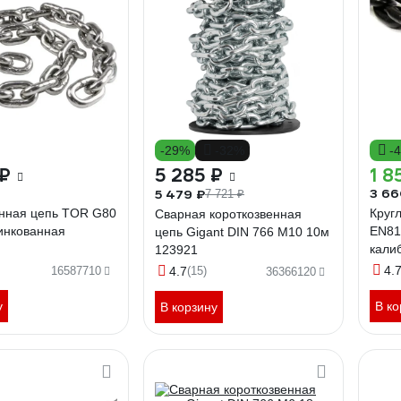
-29%
-32%
-
 ₽
5 285 ₽
1 8
3 66
5 479 ₽
7 721 ₽
енная цепь TOR G80
Круг
Сварная короткозвенная
инкованная
EN81
цепь Gigant DIN 766 M10 10м
кали
123921
4.
16587710
4.7
(15)
36366120
у
В ко
В корзину