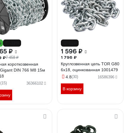
%
-32%
-11%
65 ₽
1 596 ₽
1 796 ₽
9 ₽
7 458 ₽
Круглозвенная цепь TOR G80
ная короткозвенная
6х18, оцинкованная 1001479
 Gigant DIN 766 M8 15м
18
4.8
(30)
16586396
7
(15)
36366102
В корзину
рзину