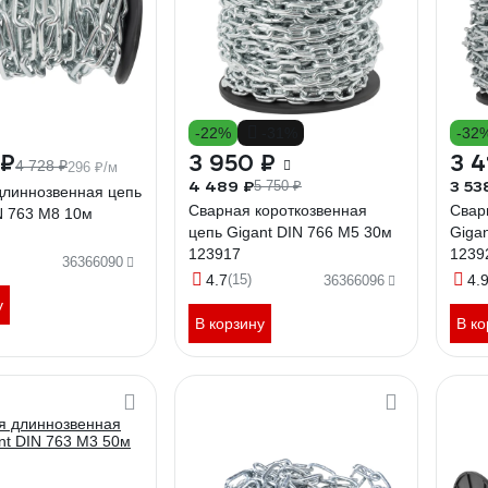
-22%
-31%
-32
 ₽
3 950 ₽
3 4
4 728 ₽
296 ₽/м
4 489 ₽
3 53
5 750 ₽
длиннозвенная цепь
Сварная короткозвенная
Свар
N 763 M8 10м
цепь Gigant DIN 766 M5 30м
Giga
123917
1239
36366090
4.7
(15)
4.
36366096
у
В корзину
В ко