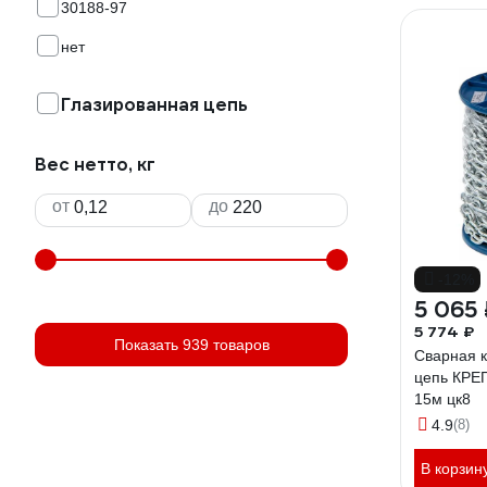
30188-97
нет
Глазированная цепь
Вес нетто, кг
от
до
-12%
5 065 
5 774 ₽
Показать 939 товаров
Сварная 
цепь КРЕ
15м цк8
4.9
(8)
В корзин