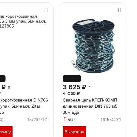
9%
-11%
 ₽
3 625 ₽
₽
4 055 ₽
 короткозвенная DIN766
Сварная цепь КРЕП-КОМП
упак. 5м- накл. Zitar
длиннозвенная DIN 763 м5
65
30м цд5
3)
5
(1)
15729771
16157440
рзину
В корзину