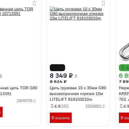
-3%
-
8 349 ₽
6 8
8 624 ₽
7 89
енная цепь TOR G80
Цепь грузовая 10 х 30мм G80
Нерж
713391
высокопрочная отрезок 10м
KREP
LITELIFT 818103010m
763, 
16846706
длин
4.9
(191)
4.
23558901
763
у
В корзину
В ко