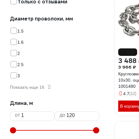
Только с отзывами
Диаметр проволоки, мм
1.5
1.6
-12%
2
3 488
2.5
3 966 ₽
Круглозв
3
10х30, оц
1001480
Показать еще 16
4.7
(12)
Длина, м
В корзин
от
до