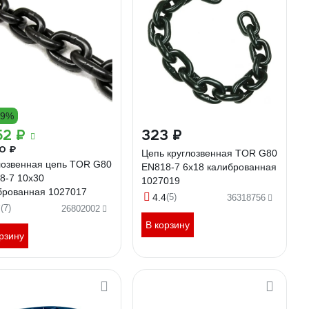
49%
52 ₽
323 ₽
0 ₽
Цепь круглозвенная TOR G80
лозвенная цепь TOR G80
EN818-7 6x18 калиброванная
8-7 10x30
1027019
брованная 1027017
4.4
(5)
36318756
7
(7)
26802002
В корзину
рзину