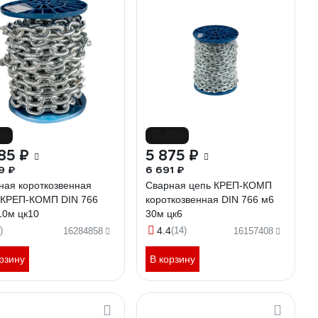
4%
-12%
85 ₽
5 875 ₽
9 ₽
6 691 ₽
ная короткозвенная
Сварная цепь КРЕП-КОМП
 КРЕП-КОМП DIN 766
короткозвенная DIN 766 м6
10м цк10
30м цк6
)
4.4
(14)
16284858
16157408
рзину
В корзину