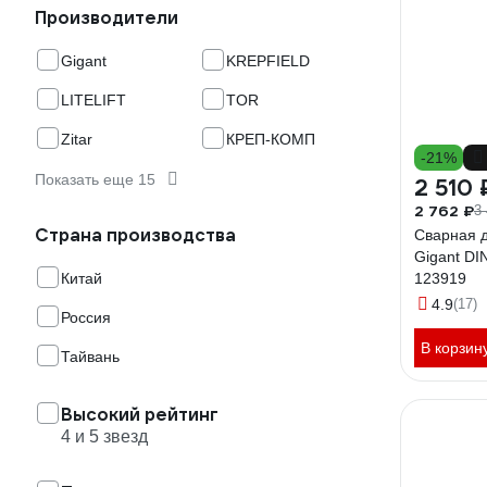
Производители
Gigant
KREPFIELD
LITELIFT
TOR
Zitar
КРЕП-КОМП
-21%
Показать еще 15
2 510 
2 762 ₽
3
Страна производства
Сварная 
Gigant DI
Китай
123919
4.9
(17)
Россия
В корзин
Тайвань
Высокий рейтинг
4 и 5 звезд