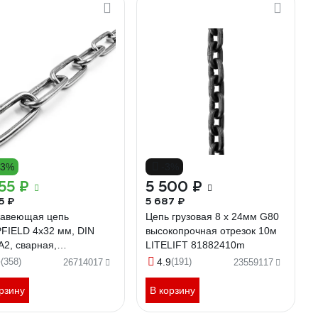
13%
-3%
55 ₽
5 500 ₽
5 ₽
5 687 ₽
авеющая цепь
Цепь грузовая 8 х 24мм G80
FIELD 4x32 мм, DIN
высокопрочная отрезок 10м
А2, сварная,
LITELIFT 81882410m
нозвенная, 10 м
9
(358)
4.9
(191)
26714017
23559117
А2ЦЕПЬ4ММ-10
рзину
В корзину