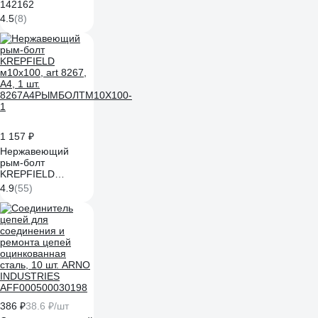
142162
4.5
(8)
1 157 ₽
Нержавеющий
рым-болт
KREPFIELD
м10x100, art 8267,
4.9
(55)
А4, 1 шт.
8267А4РЫМБОЛТМ10X100-
1
386 ₽
38.6 ₽/шт