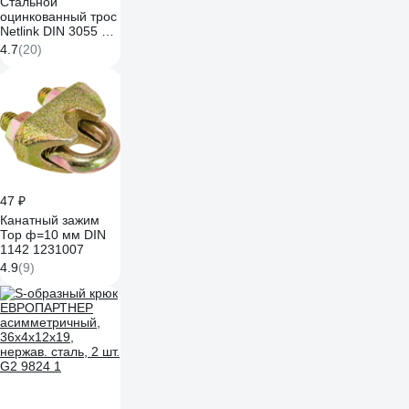
Стальной
оцинкованный трос
Netlink DIN 3055 4
мм, 200 м
4.7
(20)
00000000110
47 ₽
Канатный зажим
Тор ф=10 мм DIN
1142 1231007
4.9
(9)