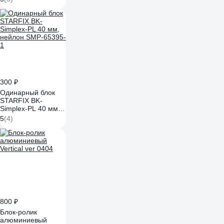
300 ₽
Одинарный блок
STARFIX BK-
Simplex-PL 40 мм,
нейлон SMP-65395-
5
(4)
1
800 ₽
Блок-ролик
алюминиевый