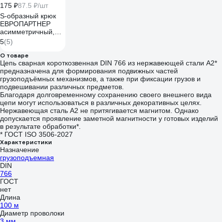
175 ₽
87.5 ₽/шт
S-образный крюк
ЕВРОПАРТНЕР
асимметричный,
36х4х12х19,
5
(5)
нержав. сталь, 2 шт.
G2 9824 1
О товаре
Цепь сварная короткозвенная DIN 766 из нержавеющей стали А2*
предназначена для формирования подвижных частей
грузоподъёмных механизмов, а также при фиксации грузов и
подвешивании различных предметов.
Благодаря долговременному сохранению своего внешнего вида
цепи могут использоваться в различных декоративных целях.
Нержавеющая сталь А2 не притягивается магнитом. Однако
допускается проявление заметной магнитности у готовых изделий
в результате обработки*.
* ГОСТ ISO 3506-2027
Характеристики
Назначение
грузоподъемная
DIN
766
ГОСТ
нет
Длина
100 м
Диаметр проволоки
3 мм