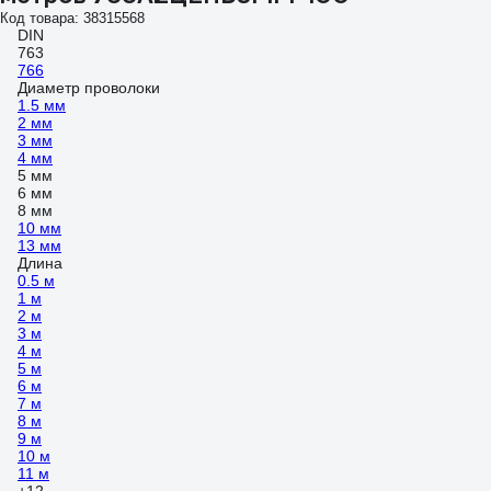
Код товара: 38315568
DIN
763
766
Диаметр проволоки
1.5 мм
2 мм
3 мм
4 мм
5 мм
6 мм
8 мм
10 мм
13 мм
Длина
0.5 м
1 м
2 м
3 м
4 м
5 м
6 м
7 м
8 м
9 м
10 м
11 м