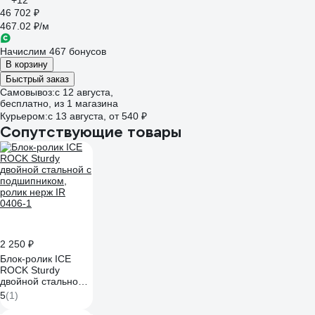
+12
46 702 ₽
467.02 ₽/м
Начислим 467 бонусов
В корзину
Быстрый заказ
Самовывоз:
c 12 августа,
бесплатно
, из 1 магазина
Курьером:
c 13 августа,
от 540 ₽
Сопутствующие товары
2 250 ₽
Блок-ролик ICE
ROCK Sturdy
двойной стальной с
подшипником,
5
(1)
ролик нерж IR