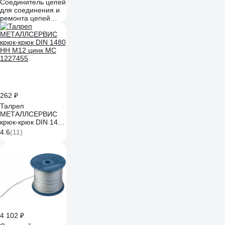
Соединитель цепей
для соединения и
ремонта цепей
оцинкованная
сталь, 10 шт. ARNO
INDUSTRIES
AFF000500030198
262 ₽
Талреп
МЕТАЛЛСЕРВИС
крюк-крюк DIN 1480
HH М12 цинк МС
4.6
(11)
1227455
4 102 ₽