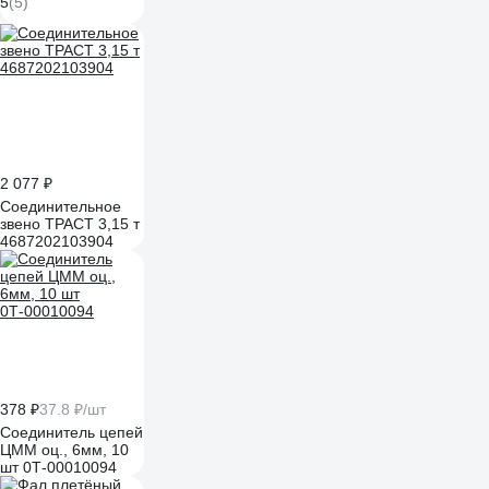
5
(5)
2 077 ₽
Соединительное
звено ТРАСТ 3,15 т
4687202103904
378 ₽
37.8 ₽/шт
Соединитель цепей
ЦММ оц., 6мм, 10
шт 0Т-00010094