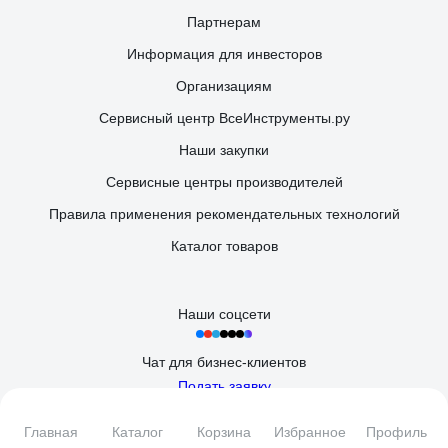
Партнерам
Информация для инвесторов
Организациям
Сервисный центр ВсеИнструменты.ру
Наши закупки
Сервисные центры производителей
Правила применения рекомендательных технологий
Каталог товаров
Наши соцсети
Чат для бизнес-клиентов
Подать заявку
Вы принимаете условия
политики в отношении обработки
Главная
Каталог
Корзина
Избранное
Профиль
персональных данных
и
пользовательского соглашения