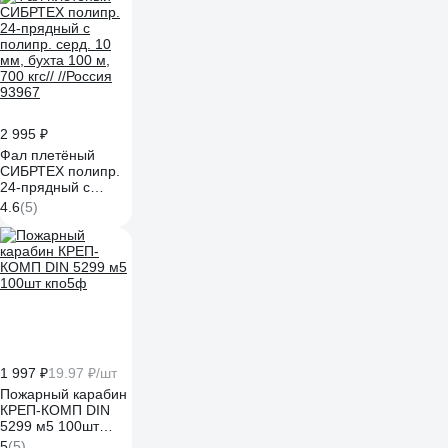
2 995 ₽
Фал плетёный
СИБРТЕХ полипр.
24-прядный с
полипр. серд. 10
4.6
(5)
мм, бухта 100 м,
700 кгс// //Россия
93967
1 997 ₽
19.97 ₽/шт
Пожарный карабин
КРЕП-КОМП DIN
5299 м5 100шт
кпо5ф
5
(5)