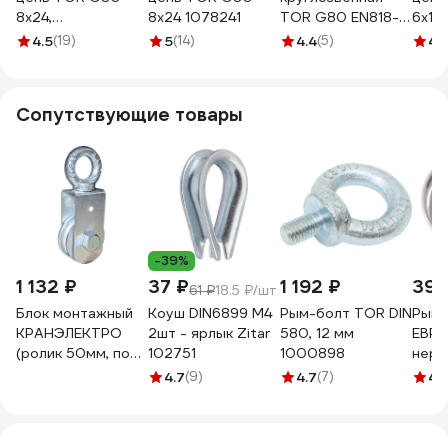
8х24,
8x24 1078241
TOR G80 EN818-7
6x18
оцинкованная
6x18
4.5
(19)
5
(14)
4.4
(5)
4.1
1002125
калиброванная
1027019
Сопутствующие товары
-39%
1 132 ₽
37 ₽
1 192 ₽
395
61 ₽
18.5 ₽/шт
Блок монтажный
Коуш DIN6899 М4
Рым-болт TOR DIN
Рым-
КРАНЭЛЕКТРО
2шт - ярлык Zitar
580, 12 мм
ЕВРО
(ролик 50мм, под
102751
1000898
нержа
16мм) 00-
шт. 
4.7
(9)
4.7
(7)
4.
00027805