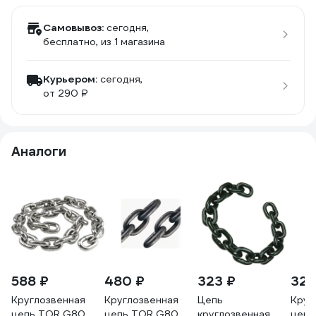
Самовывоз:
сегодня,
бесплатно
, из 1 магазина
Курьером:
сегодня,
от 290 ₽
Аналоги
588 ₽
480 ₽
323 ₽
323
Круглозвенная
Круглозвенная
Цепь
Круг
цепь TOR G80
цепь TOR G80
круглозвенная
цепь