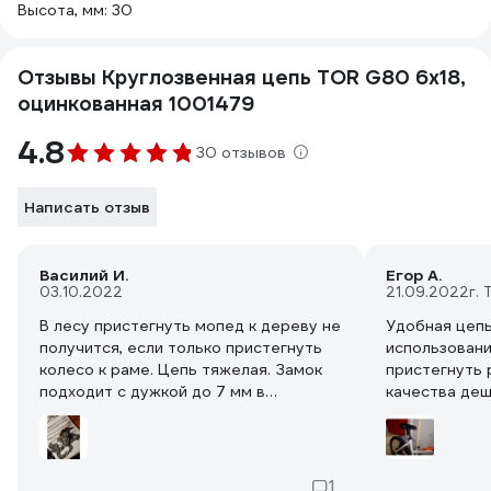
Высота, мм: 30
Отзывы Круглозвенная цепь TOR G80 6х18,
оцинкованная 1001479
4.8
30 отзывов
Написать отзыв
Василий И.
Егор А.
03.10.2022
21.09.2022
г.
В лесу пристегнуть мопед к дереву не
Удобная цепь
получится, если только пристегнуть
использовани
колесо к раме. Цепь тяжелая. Замок
пристегнуть 
подходит с дужкой до 7 мм в
качества деш
диаметре включительно. А основная
масса таких замков только от честных
людей. Получается сочетание
внушительная цепь и хлипкий замок.
1