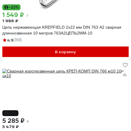
-22%
1 549 ₽
1 986 ₽
Цепь нержавеющая KREPFIELD 2x22 мм DIN 763 А2 сварная
длиннозвенная 10 метров 763А2ЦЕПЬ2ММ-10
4.9
(358)
В корзину
-4%
5 285 ₽
5 479 ₽