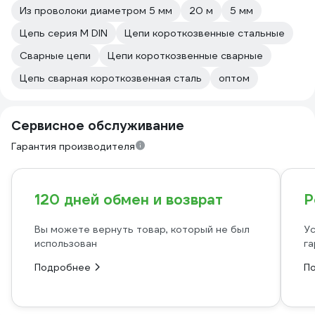
Из проволоки диаметром 5 мм
20 м
5 мм
Цепь серия М DIN
Цепи короткозвенные стальные
Сварные цепи
Цепи короткозвенные сварные
Цепь сварная короткозвенная сталь
оптом
Сервисное обслуживание
Гарантия производителя
120 дней обмен и возврат
Р
Вы можете вернуть товар, который не был
Ус
использован
га
Подробнее
П