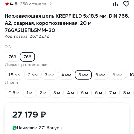
4.9
358 отзывов
Нержавеющая цепь KREPFIELD 5x18,5 мм, DIN 766,
А2, сварная, короткозвенная, 20 м
766А2ЦЕПЬ5ММ-20
Код товара: 26712272
DIN
763
766
Диаметр проволоки
1.5 мм
2 мм
3 мм
4 мм
5 мм
6 мм
8 мм
1
Длина
0.5 м
1 м
2 м
3 м
4 м
5 м
6 м
7 м
8 м
27 179 ₽
Начислим 271 бонус