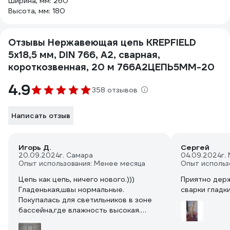
Ширина, мм: 260
Высота, мм: 180
Отзывы Нержавеющая цепь KREPFIELD
5x18,5 мм, DIN 766, А2, сварная,
короткозвенная, 20 м 766А2ЦЕПЬ5ММ-20
4.9
358 отзывов
Написать отзыв
Игорь Д.
Сергей
20.09.2024
г. Самара
04.09.2024
г.
Опыт использования: Менее месяца
Опыт использ
Цепь как цепь, ничего нового.)))
Приятно держ
Гладенькая,швы нормальные.
сварки гладк
Покупалась для светильников в зоне
бассейна,где влажность высокая.
Для моих задач её прочность