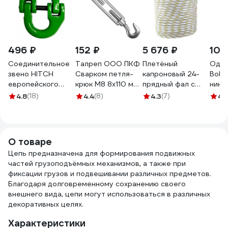
496 ₽
152 ₽
5 676 ₽
103
Соединительное
Талреп ООО ПКФ
Плетёный
Один
звено HITCH
Сварком петля-
капроновый 24-
Bohr
европейского
крюк М8 8x110 мм
прядный фал с
никел
типа, 10-Т8 кл., 3.2
c000001112
капроновым
под т
4.8
(18)
4.4
(8)
4.3
(7)
4.
т SZ071347
сердечником,
шт. 
диаметр 12мм,
бухта 100м,
2200кгс СИБИН
О товаре
50220-12
Цепь предназначена для формирования подвижных
частей грузоподъёмных механизмов, а также при
фиксации грузов и подвешивании различных предметов.
Благодаря долговременному сохранению своего
внешнего вида, цепи могут использоваться в различных
декоративных целях.
Характеристики