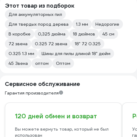
Этот товар из подборок
Для аккумуляторных пил
Для твердых пород дерева
1.3 мм
Недорогие
В коробке
0,325 дюйма
18 дюймов
45 см
72 звена
0.325 72 звена
18" 72 0.325
0.325 1.3 мм
Шины для пилы длиной 18" дюйм
45 Звена
оптом
Оптом
Сервисное обслуживание
Гарантия производителя
120 дней обмен и возврат
Р
Вы можете вернуть товар, который не был
Ус
использован
га