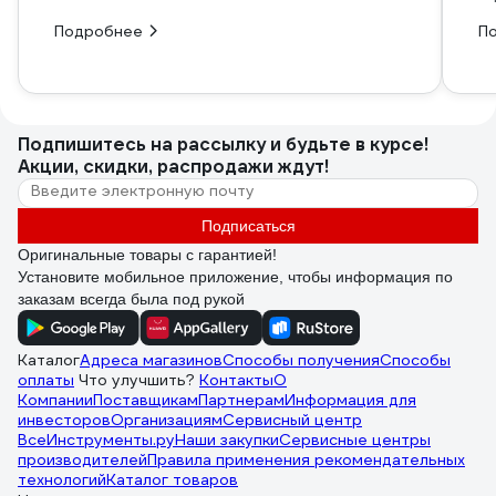
Подробнее
П
Подпишитесь
на рассылку
и будьте в курсе!
Акции, скидки, распродажи ждут!
Подписаться
Оригинальные товары с гарантией!
Установите мобильное приложение, чтобы информация по
заказам всегда была под рукой
Каталог
Адреса магазинов
Способы получения
Способы
оплаты
Что улучшить?
Контакты
О
Компании
Поставщикам
Партнерам
Информация для
инвесторов
Организациям
Сервисный центр
ВсеИнструменты.ру
Наши закупки
Сервисные центры
производителей
Правила применения рекомендательных
технологий
Каталог товаров