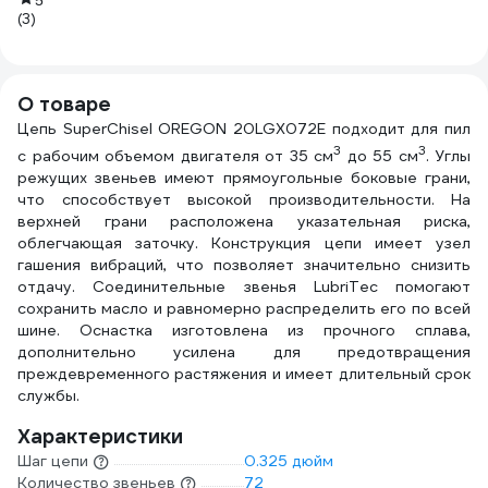
5
(3)
(6
О товаре
Цепь SuperChisel OREGON 20LGX072E подходит для пил
3
3
с рабочим объемом двигателя от 35 см
до 55 см
. Углы
режущих звеньев имеют прямоугольные боковые грани,
что способствует высокой производительности. На
верхней грани расположена указательная риска,
облегчающая заточку. Конструкция цепи имеет узел
гашения вибраций, что позволяет значительно снизить
отдачу. Соединительные звенья LubriTec помогают
сохранить масло и равномерно распределить его по всей
шине. Оснастка изготовлена из прочного сплава,
дополнительно усилена для предотвращения
преждевременного растяжения и имеет длительный срок
службы.
Характеристики
Шаг цепи
0.325 дюйм
Количество звеньев
72