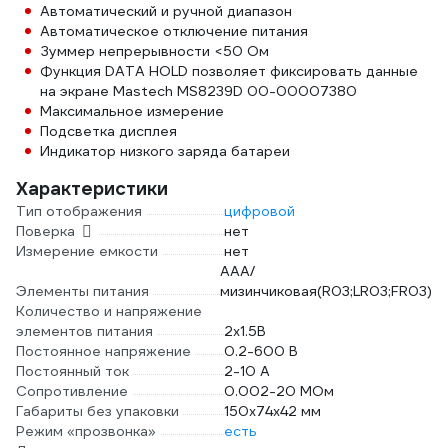
Автоматический и ручной диапазон
Автоматическое отключение питания
Зуммер непрерывности <50 Ом
Функция DATA HOLD позволяет фиксировать данные
на экране Mastech MS8239D 00-00007380
Максимальное измерение
Подсветка дисплея
Индикатор низкого заряда батареи
Характеристики
Тип отображения
цифровой
Поверка
нет
Измерение емкости
нет
AAA/
Элементы питания
мизинчиковая(R03;LR03;FR03)
Количество и напряжение
элементов питания
2х1.5B
Постоянное напряжение
0.2-600 В
Постоянный ток
2-10 А
Сопротивление
0.002-20 МОм
Габариты без упаковки
150х74х42 мм
Режим «прозвонка»
есть