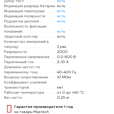
Диод-тест
есть
Индикация разряда батареи
есть
Индикация перегрузки
есть
Индикация полярности
есть
Подсветка дисплея
есть
Возможность фиксации
показаний
есть
Защитный холстер
есть
Количество измерений в
секунду
3 раз
Разрядность
2000
Переменное напряжение
0.2-600 В
Переменный ток
2-10 А
Диапазон частот по
переменному току
40-400 Гц
Входное сопротивление
10 МОм
Коэффициент усиления
транзисторов
нет
Рабочая температура
от 0 до +40 °С
Вес нетто
0.25 кг
Гарантия производителя 1 год
на товары Mastech