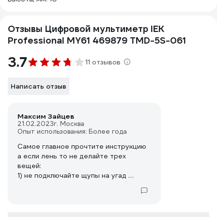
Отзывы Цифровой мультиметр IEK
Professional MY61 469879 TMD-5S-061
3.7
11 отзывов
Написать отзыв
Максим Зайцев
21.02.2023
г. Москва
Опыт использования: Более года
Самое главное прочтите инструкцию
а если лень то не делайте трех
вещей:
1) не подключайте щупы на угад
2) и не производите замер
переменного тока в положения х
мультиметра не предназначенного
для этого