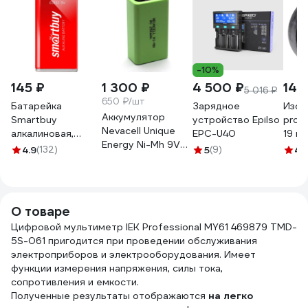
-10%
145 ₽
1 300 ₽
4 500 ₽
144
5 016 ₽
650 ₽/шт
Батарейка
Зарядное
Изол
Аккумулятор
Smartbuy
устройство Epilso
prof
Nevacell Unique
алкалиновая,
EPC-U40
19 мм
Energy Ni-Mh 9V
крона 6lr61/1b
черн
4.9
(132)
5
(9)
4.
250 mAh box 2
(12/240) SBBA-
4687207470025
9V01B
О товаре
Цифровой мультиметр IEK Professional MY61 469879 TMD-
5S-061 пригодится при проведении обслуживания
электроприборов и электрооборудования. Имеет
функции измерения напряжения, силы тока,
сопротивления и емкости.
Полученные результаты отображаются
на легко