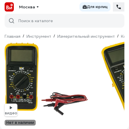
Москва
Для юрлиц
Поиск в каталоге
Главная
/
Инструмент
/
Измерительный инструмент
/
Кон
видео
Нет в наличии