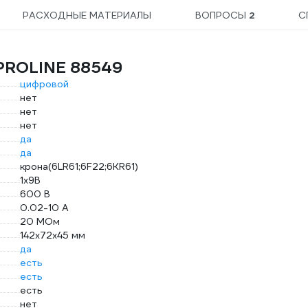
РАСХОДНЫЕ МАТЕРИАЛЫ
ВОПРОСЫ
2
С
 PROLINE 88549
цифровой
нет
нет
нет
да
да
крона(6LR61;6F22;6KR61)
1х9B
600 В
0.02-10 А
20 МОм
142х72х45 мм
да
есть
есть
есть
нет