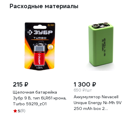
Расходные материалы
215 ₽
1 300 ₽
650 ₽/шт
Щелочная батарейка
Аккумулятор Nevacell
Зубр 9 В, тип 6LR61 крона,
Unique Energy Ni-Mh 9V
Turbo 59219_z01
250 mAh box 2
5
(8)
4687207470025