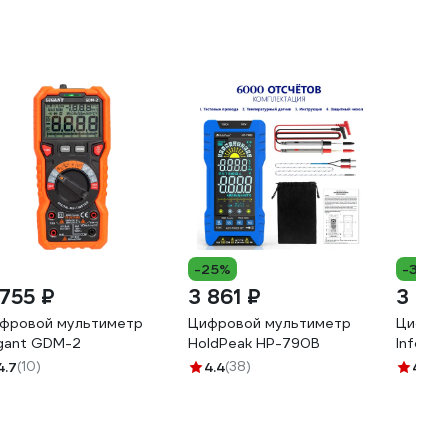
-25%
-35%
 755 ₽
3 861 ₽
3 00
фровой мультиметр
Цифровой мультиметр
Цифров
gant GDM-2
HoldPeak HP-790B
Inforc
4.7
(10)
4.4
(38)
4.9
(1