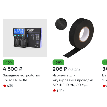
-10%
-36%
-
4 500 ₽
206 ₽
3
10.3 ₽/м
Зарядное устройство
Изолента для
Ба
Epilso EPC-U40
жгутирования проводки
1S
AIRLINE 19 мм, 20 м,
5
(9)
термостойкая, на основе
5
(14)
полиэстера ADPT003