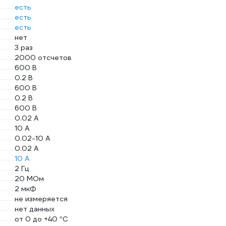
есть
есть
есть
нет
3 раз
2000 отсчетов
600 В
0.2 В
600 В
0.2 В
600 В
0.02 А
10 А
0.02-10 А
0.02 А
10 А
2 Гц
20 МОм
2 мкФ
не измеряется
нет данных
от 0 до +40 °С