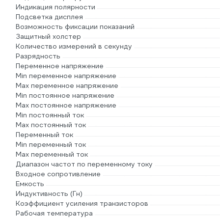
Индикация полярности
Подсветка дисплея
Возможность фиксации показаний
Защитный холстер
Количество измерений в секунду
Разрядность
Переменное напряжение
Min переменное напряжение
Max переменное напряжение
Min постоянное напряжение
Max постоянное напряжение
Min постоянный ток
Max постоянный ток
Переменный ток
Min переменный ток
Max переменный ток
Диапазон частот по переменному току
Входное сопротивление
Емкость
Индуктивность (Гн)
Коэффициент усиления транзисторов
Рабочая температура