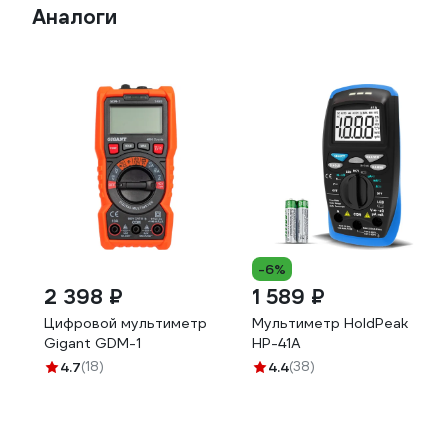
Аналоги
-6%
2 398 ₽
1 589 ₽
Цифровой мультиметр
Мультиметр HoldPeak
Gigant GDM-1
HP-41A
4.7
(18)
4.4
(38)