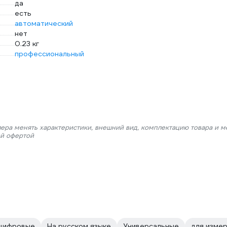
да
есть
автоматический
нет
0.23 кг
профессиональный
лера менять характеристики, внешний вид, комплектацию товара и м
ой офертой
 цифровые
На русском языке
Универсальные
для изме