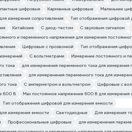
пактные цифровые
Карманные цифровые
Маленькие ци
 для измерения сопротивления
Тип отображения цифровой 
ния
Китайские
С диод-тестом
С звуковым сигналом
оянного и переменного напряжения для измерения постоянног
ивления
Цифровые с прозвонкой
Тип отображения цифро
 измерений
С вольтметрами
Измерение постоянного и п
го тока
для измеренения переменного тока для измерения 
ротивления
для измеренения переменного тока для измерен
ого тока
С амперметром и вольтметром
Цифровые с во
е 600 В
Max постоянное напряжение 600 В для измерения 
Тип отображения цифровой для измерения емкости
для измерения емкости
Светодиодные
Для измерения то
и
Профессиональные цифровые
для измеренения переме
мерения постоянного и переменного напряжения для измерен