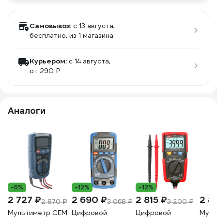
Самовывоз:
c 13 августа,
бесплатно
, из 1 магазина
Курьером:
c 14 августа,
от 290 ₽
Аналоги
-5%
-12%
-12%
2 727 ₽
2 690 ₽
2 815 ₽
2 8
2 870 ₽
3 068 ₽
3 200 ₽
Мультиметр СЕМ
Цифровой
Цифровой
Муль