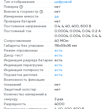
Тип отображения
цифровой
Поверка
нет
Внесен в госреестр
нет
Измерение емкости
да
Проверка батарей
нет
Постоянное напряжение
0.4, 4, 40, 400, 600 В
Постоянный ток
0.0004, 0.004, 0.04, 0.2 А
0.0004, 0.004, 0.04, 0.4, 4,
Сопротивление
40 МОм
Габариты без упаковки
116х59х36 мм
Режим «прозвонка»
есть
Диод-тест
есть
Индикация разряда батареи
есть
Индикация перегрузки
есть
Индикация полярности
есть
Подсветка дисплея
есть
Возможность фиксации
показаний
нет
Защитный холстер
нет
Количество измерений в
секунду
3 раз
Разрядность
4000
Переменное напряжение
4, 40, 400, 600 В