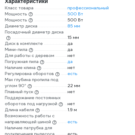
Характеристики
Класс товара
профессиональный
Мощность
500 Вт
Мощность
500 Вт
Диаметр диска
85 мм
Посадочный диаметр диска
15 мм
Диск в комплекте
да
Мини-пила
да
Для работы с деревом
нет
Погружная пила
да
Наличие клина
нет
Регулировка оборотов
есть
Max глубина пропила под
углом 90°
22 мм
Плавный пуск
нет
Поддержание постоянных
оборотов под нагрузкой
нет
Длина кабеля
1.9 м
Возможность работы с
направляющей шиной
есть
Наличие патрубка для
подключения пылесоса
есть