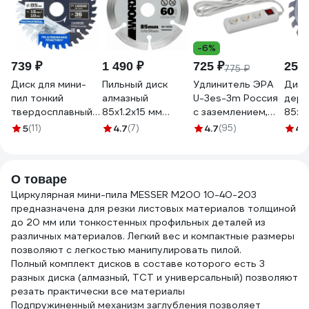
-6%
739 ₽
1 490 ₽
725 ₽
257 
775 ₽
Диск для мини-
Пильный диск
Удлинитель ЭРА
Диск
пил тонкий
алмазный
U-3es-3m Россия
дере
твердосплавный
85x1.2x15 мм
с заземлением,
85x15
METALLICA Ultra
WORX WA5038
3x1мм2, 16A, ПВС, с
24Т 
5
(11)
4.7
(7)
4.7
(95)
4.1
85x15/10 мм, 36
выкл, 3гн, 3м
цирк
зубов, Т=1.8 мм, по
Б0028378
мини
алюминию,
MESS
О товаре
пластику 193936
Циркулярная мини-пила MESSER M200 10-40-203
предназначена для резки листовых материалов толщиной
до 20 мм или тонкостенных профильных деталей из
различных материалов. Легкий вес и компактные размеры
позволяют с легкостью манипулировать пилой.
Полный комплект дисков в составе которого есть 3
разных диска (алмазный, ТСТ и универсальный) позволяют
резать практически все материалы
Подпружиненный механизм заглубления позволяет