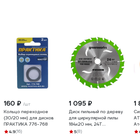
160 ₽
1 095 ₽
1
/шт
Кольцо переходное
Диск пильный по дереву
Си
(30/20 мм) для дисков
для циркулярной пилы
АТ
ПРАКТИКА 776-768
184x20 мм, 24T
Ат
GreenWorks 2943407
4.9
(16)
5
(8)