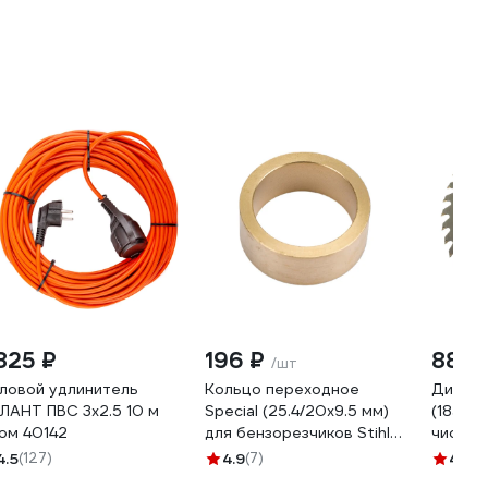
 825 ₽
196 ₽
885 
/шт
ловой удлинитель
Кольцо переходное
Диск п
ЛАНТ ПВС 3x2.5 10 м
Special (25.4/20х9.5 мм)
(185х30
ом 40142
для бензорезчиков Stihl
чистый
MONOGRAM 087-423
тов-12
4.5
(127)
4.9
(7)
4.6
(2