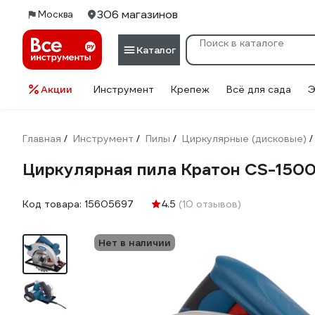
306 магазинов
Москва
Каталог
Акции
Инструмент
Крепеж
Всё для сада
Э
Главная
Инструмент
Пилы
Циркулярные (дисковые)
/
/
/
/
Циркулярная пила Кратон CS-1500/
Код товара:
15605697
4.5
(10 отзывов)
Нет в наличии