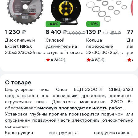
-44%
-10%
1 230 ₽
8 410 ₽
139 ₽
776
/шт
14 900 ₽
154 ₽
Диск пильный
Силовой
Кольца
Диск
Expert NIREX
удлинитель на
переходные
лами
235x32/30x24 по
катушке Inforce 4
32x30, 30x25,4,
двой
дереву NSB4027
гнезда, с/з КГт
25,4x22.2,
блис
4.3
(40)
4.8
(13)
4.
3х2,5 16A 30м IP44
22.2x20, 20x16,
(235
GRANITE ZG 09-
30x22.2, 25.4x16,
48Т)
15-03
22.2x16 мм. Denzel
СПЕ
О товаре
73399
Циркулярная пила Спец БЦП-2200-Л СПЕЦ-3423
предназначена для распиловки древесины, древесно-
стружечных плит. Двигатель мощностью 2200 Вт
обеспечивает
высокую производительность работ.
Установка глубины пропила производится подъемом или
опусканием подвижной части электропилы относительно
основания.
Конструкция инструмента предусматривает