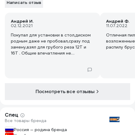
Написать отзыв
Андрей И.
Андрей Ф.
02.12.2021
11.07.2022
Покупал для установки в стол,диском
Отличная пил
родным даже не пробовал,сразу под
возложенные 
замену,взял для грубого реза 12Т и
распилу брус
16Т . Общие впечатления не
особо,стоит под столом,но что бы
уменьшить глубину реза,станину надо
при затягивании держать,что бы не
сбилась.И большие сомнения ,что
градусы будут выдержаны правильно.
Посмотреть все отзывы
Спец
Все товары бренда
Россия — родина бренда