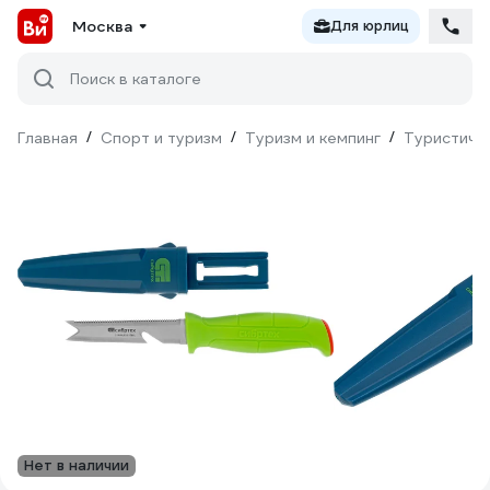
Москва
Для юрлиц
Поиск в каталоге
Главная
/
Спорт и туризм
/
Туризм и кемпинг
/
Туристиче
Нет в наличии