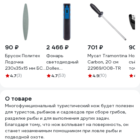
90 ₽
2 466 ₽
701 ₽
902
Брусок Политех
Фонарь
Мусат Tramontina
Ноже
Лодочка
светодиодный
Carbon, 20 см
съём
230x35x15 мм БС
Dollex
22969/008-TR
точи
2045200
аккумуляторный,
поло
4.7
(3)
4.7
(53)
4.9
(10)
4.
магнит, крючок
FIS-19
О товаре
Многофункциональный туристический нож будет полезен
для туристов, рыбаков и садоводов при сборе грибов,
разделке рыбы и для выполнения других задач.
Благодаря тому, что нож всплывает на поверхность, он
станет незаменимым помощником при ловле рыбы и
подводной охоте.