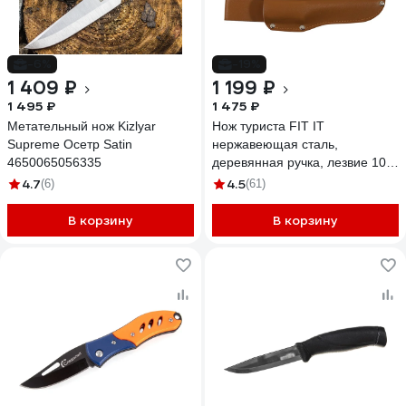
-6%
-19%
1 409 ₽
1 199 ₽
1 495 ₽
1 475 ₽
Метательный нож Kizlyar
Нож туриста FIT IT
Supreme Осетр Satin
нержавеющая сталь,
4650065056335
деревянная ручка, лезвие 105
мм 10730
4.7
4.5
(6)
(61)
В корзину
В корзину