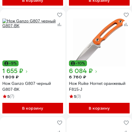
В корзину
В корзину
-9%
-10%
1 655 ₽
6 084 ₽
1 809 ₽
6 760 ₽
Нож Ganzo G807 черный
Нож Ruike Hornet оранжевый
G807-BK
F815-J
5
5
(7)
(3)
В корзину
В корзину