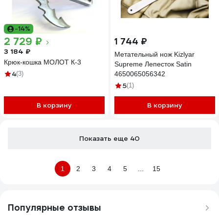
-14%
2 729 ₽
1 744 ₽
3 184 ₽
Метательный нож Kizlyar
Крюк-кошка МОЛОТ К-3
Supreme Лепесток Satin
4
(3)
4650065056342
5
(1)
В корзину
В корзину
Показать еще 40
1
2
3
4
5
...
15
Популярные отзывы