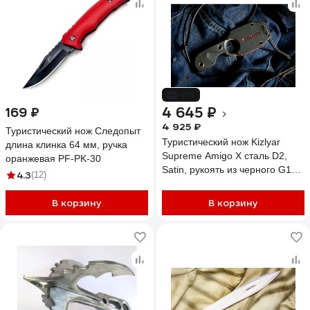
-6%
4 645 ₽
169 ₽
4 925 ₽
Туристический нож Следопыт
Туристический нож Kizlyar
длина клинка 64 мм, ручка
Supreme Amigo X сталь D2,
оранжевая PF-PK-30
Satin, рукоять из черного G10
4.3
(12)
4650065056090
В корзину
В корзину