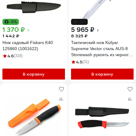
-5%
-6%
1 370 ₽
5 965 ₽
1 442 ₽
6 325 ₽
Нож садовый Fiskars K40
Тактический нож Kizlyar
125860 (1001622)
Supreme Vector сталь AUS-8
Stonewash рукоять из черного
4.6
(318)
кратона 4610094293040
4.5
(31)
В корзину
В корзину