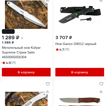
-7%
1 289 ₽
3 707 ₽
1 385 ₽
Нож Ganzo G8012 черный
Метательный нож Kizlyar
4.7
(39)
Supreme Стриж Satin
4650065056304
4.9
(28)
В корзину
В корзину