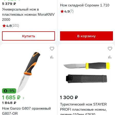
5 379 ₽
Нож складной Сорокин 1.710
Универсальный нож в
4.9
(7)
пластиковых ножнах MoraKNIV
2000
4.8
(101)
Купить
В корзину
-9%
1 685 ₽
1 300 ₽
1 848 ₽
Туристический нож STAYER
Нож Ganzo G807 оранжевый
PROFI пластиковые ножны,
G807-OR
лезвие-110мм 47630