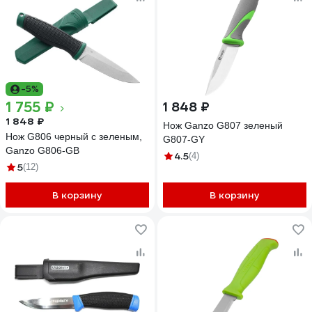
-5%
1 755 ₽
1 848 ₽
1 848 ₽
Нож Ganzo G807 зеленый
Нож G806 черный c зеленым,
G807-GY
Ganzo G806-GB
4.5
(4)
5
(12)
В корзину
В корзину