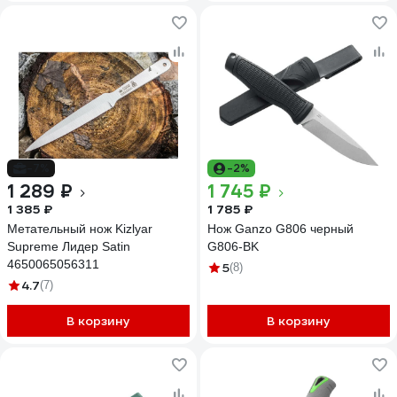
-7%
-2%
1 289 ₽
1 745 ₽
1 385 ₽
1 785 ₽
Метательный нож Kizlyar
Нож Ganzo G806 черный
Supreme Лидер Satin
G806-BK
4650065056311
5
(8)
4.7
(7)
В корзину
В корзину