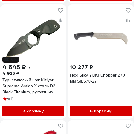
-6%
4 645 ₽
10 277 ₽
4 925 ₽
Нож Silky YOKI Chopper 270
Туристический нож Kizlyar
мм SIL570-27
Supreme Amigo X сталь D2,
Black Titanium, рукоять из
черного G13 4650065056076
1
(1)
В корзину
В корзину