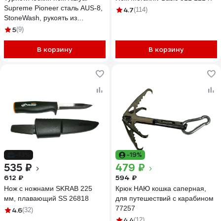
Supreme Pioneer сталь AUS-8,
4.7
(114)
StoneWash, рукоять из
Кавказского ореха
5
(9)
4650065056885
В корзину
В корзину
-13%
-19%
535 ₽
479 ₽
612 ₽
594 ₽
Нож с ножнами SKRAB 225
Крюк НАЮ кошка саперная,
мм, плавающий SS 26818
для путешествий с карабином
77257
4.6
(32)
4.4
(12)