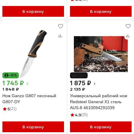
В корзину
В корзину
-6%
-12%
1 745 ₽
1 875 ₽
1 848 ₽
2 135 ₽
Нож Ganzo G807 песочный
Универсальный рабочий нож
G807-DY
Redsteel General X1 сталь
AUS-8 4610094291039
5
(21)
4.9
(25)
В корзину
В корзину