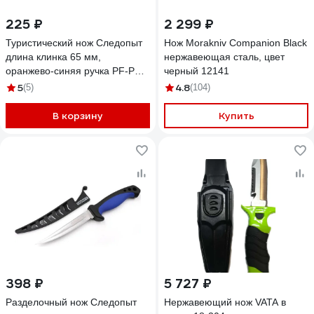
225 ₽
2 299 ₽
Туристический нож Следопыт
Нож Morakniv Companion Black
длина клинка 65 мм,
нержавеющая сталь, цвет
оранжево-синяя ручка PF-PK-
черный 12141
32
5
4.8
(5)
(104)
В корзину
Купить
398 ₽
5 727 ₽
Разделочный нож Следопыт
Нержавеющий нож VATA в