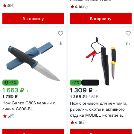
5
(4)
4.4
(26)
В корзину
В корзину
-7%
-7%
-12%
1 663 ₽
1 309 ₽
1 785 ₽
1 385 ₽
1 492 ₽
Нож Ganzo G806 черный c
Нож с огнивом для кемпинга,
синим G806-BL
рыбалки, охоты и активного
отдыха MOBILE Forester в
5
(9)
пластиковом чехле MT-9
4.5
(2)