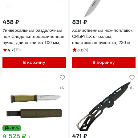
458 ₽
831 ₽
Универсальный разделочный
Хозяйственный нож-поплавок
нож Следопыт прорезиненная
СИБРТЕХ с чехлом,
ручка, длина клинка 100 мм, в
пластиковая рукоятка, 230 мм
чехле PF-PK-18
79019
4.7
3.8
(19)
(5)
В корзину
В корзину
-16%
4 525 ₽
471 ₽