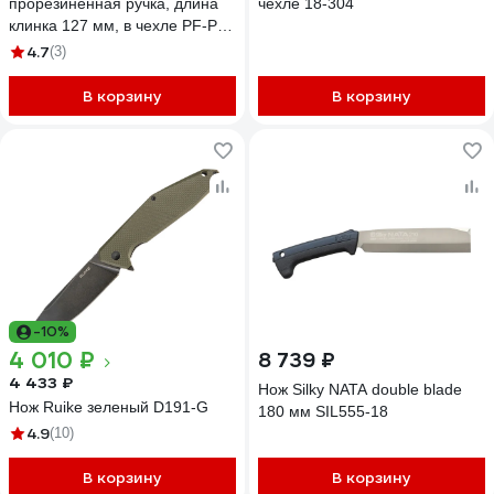
прорезиненная ручка, длина
чехле 18-304
клинка 127 мм, в чехле PF-PK-
20
4.7
(3)
В корзину
В корзину
-10%
4 010 ₽
8 739 ₽
4 433 ₽
Нож Silky NATA double blade
Нож Ruike зеленый D191-G
180 мм SIL555-18
4.9
(10)
В корзину
В корзину