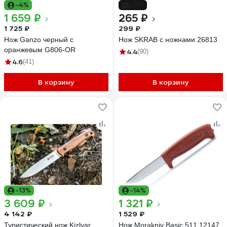
-4%
-11%
1 659 ₽
265 ₽
1 725 ₽
299 ₽
Нож Ganzo черный c
Нож SKRAB с ножнами 26813
оранжевым G806-OR
4.4
(90)
4.6
(41)
В корзину
В корзину
-13%
-14%
3 609 ₽
1 321 ₽
4 142 ₽
1 529 ₽
Туристический нож Kizlyar
Нож Morakniv Basic 511 12147