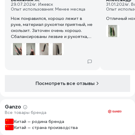
29.07.2024
г. Ижевск
31.01.2024
г. 
Опыт использования: Менее месяца
Опыт использ
Нож понравился, хорошо лежит в
Отличный но
руке, материал рукоятки приятный, не
скользит. Заточен очень хорошо.
Сбалансированы лезвие и рукоятка,
не тяжелый, толщина лезвия с тупой
стороны примерно 2 мм. Длины
лезвия достаточно для решения всех
вопросов в походе
Посмотреть все отзывы
Ganzo
Все товары бренда
Китай — родина бренда
Китай — страна производства