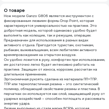
ручной, KOC119B
О товаре
Нож модели Ganzo G806 является инструментом с
фиксированным лезвием формы Drop Point, которая
характеризуется универсальностью на практике. Это
добротная модель, которой одинаково удобно будет
выполнять как колющие, так и режущие, операции.
Предназначен для использования в разных видах
активного отдыха. Пригодится туристам, охотникам,
рыбакам, выживальщикам, всем любителям активного
времяпровождения на открытом воздухе.
Он удобно ложится в руку, комфортен при использовании,
им достаточно легко будет интенсивно работать на
практике. Защищен от износа, коррозии, рассчитан на
длительное применение.
Эргономичная рукоять сделана из материала ПП+ТПР.
ТПР или термопластичная резина – это синтетический
полимер, обладающий свойствами резины и пластика. В
перчатках он используется как слой, защищающий руку от
ударных воздействий – способен поглощать и рассеивать
энергию удара.
Лезвие выполнено из стали марки 8CR14, которая