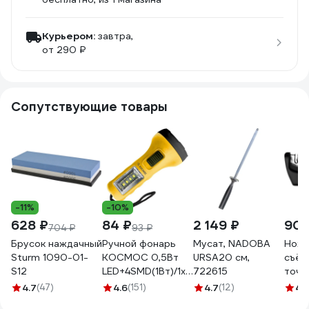
Курьером:
завтра,
от 290 ₽
Сопутствующие товары
-11%
-10%
628 ₽
84 ₽
2 149 ₽
902
704 ₽
93 ₽
Брусок наждачный
Ручной фонарь
Мусат, NADOBA
Ноже
Sturm 1090-01-
КОСМОС 0,5Вт
URSA20 см,
съём
S12
LED+4SMD(1Вт)/1xAA/
722615
точи
корпус ABS-
поло
4.7
(47)
4.6
(151)
4.7
(12)
4.
пластик/ремешок