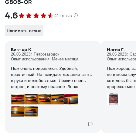
G806-OR
4.6
41 отзыв
Написать отзыв
Виктор К.
Илгиз Г.
26.05.2023
г. Петрозаводск
29.05.2023
г. Са
Опыт использования: Менее месяца
Опыт использо
Нож очень понравился. Удобный,
Нож хорош, вс
практичный. Не покидает желание взять
но в моем случ
в руки и полюбоваться. Лезвие очень
хотелось бы ч
острое, и поэтому опасное. Легко
прорезал мне 
серьезно пораниться самому. Длина
лезвия самое оно: простое
лезвия 97 мм, так же как у Мора-
лезвие разрез
компоньен. Нравиться ширина лезвия-
мне не надо в
2,5 см. Сталь ножа аналог широко
колбаски или 
используемой российской марки 65х13.
размер
Практичная качественная нержавейка.
Сталь не полированная, матированная.
Так даже лучше смотрится. Для примера