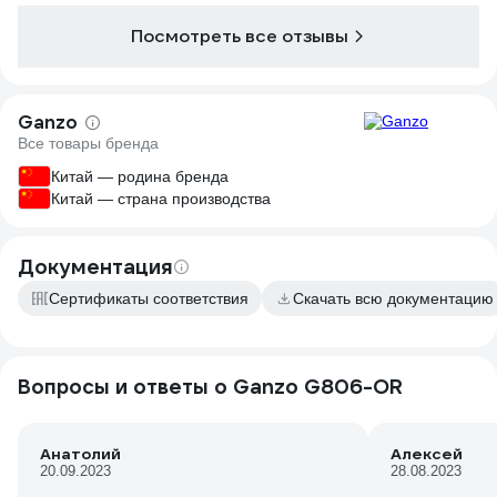
сфотографировал вместе с Мора-
Посмотреть все отзывы
компаньён и Стайер. Все ножи мне
нравятся, постоянно пользуюсь
Стайером и получаю удовольствие. Он
самый дешёвый из них, брал за 750. За
Ganzo
ручку поставил 4+, чуть-чуть не хватает
Все товары бренда
полноты как у моры. В ножнах сидит
очень плотно, как и Мора. Доставать
Китай — родина бренда
приходится с усилием. Нож продается в
Китай — страна производства
хорошей упаковке, можно на подарок.
Документация
Сертификаты соответствия
Скачать всю документацию
Вопросы и ответы о Ganzo G806-OR
Анатолий
Алексей
20.09.2023
28.08.2023