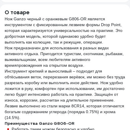
19
О товаре
Нож Ganzo черный c оранжевым G806-OR является
инструментом с фиксированным лезвием формы Drop Point,
которая характеризуется универсальностью на практике. Это
добротная модель, которой одинаково удобно будет
выполнять как колющие, так и режущие, операции.
Нож предназначен для использования в разных видах
активного отдыха. Пригодится туристам, охотникам, рыбакам,
выживальщикам, всем любителям активного
времяпровождения на открытом воздухе.
Инструмент крепкий и выносливый – подходит для
обтёсывания веток, перерезания верёвок, им можно без труда
разрезать коробку или выполнить иное действие. Нож удобно
ложится в руку, комфортен при использовании, им достаточно
легко будет интенсивно работать на практике. Защищён от
износа, коррозии, рассчитан на длительное применение.
Лезвие выполнено из стали марки 8CR14, которая отличается
богатым содержанием углерода (порядка 0.75%) и хрома
(14.5%).
Преимущества Ganzo G806-OR
Работать таким ножом безопасно и удобно