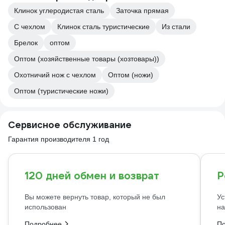
Клинок углеродистая сталь
Заточка прямая
С чехлом
Клинок сталь туристические
Из стали
Брелок
оптом
Оптом (хозяйственные товары (хозтовары))
Охотничий нож с чехлом
Оптом (ножи)
Оптом (туристические ножи)
Сервисное обслуживание
Гарантия производителя 1 год
120 дней обмен и возврат
Р
Вы можете вернуть товар, который не был
Ус
использован
на
Подробнее
П