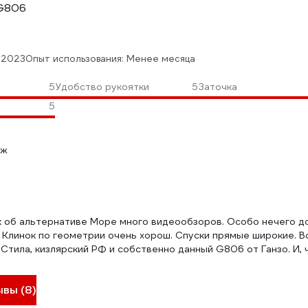
 G806
.2023
Опыт использования: Менее месяца
5
Удобство рукоятки
5
Заточка
5
ож
к об альтернативе Море много видеообзоров. Особо нечего до
. Клинок по геометрии очень хорош. Спуски прямые широкие. В
Стила, кизлярский РФ и собственно данный G806 от Ганзо. И, ч
ывы (8)