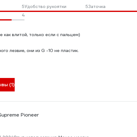
5
Удобство рукоятки
5
Заточка
4
е как влитой, только если с пальцем)
го лезвие, они из G -10 не пластик.
вы (1)
 Supreme Pioneer