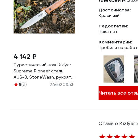
Алексей М.
23.0
Достоинства:
Красивый
Недостатки:
Пока нет
Комментарий:
Пробили на работ
4 142 ₽
Туристический нож Kizlyar
Supreme Pioneer сталь
AUS-8, StoneWash, рукоять
из Кавказского ореха
5
(9)
24462015
4650065056885
Читать все отз
Отзыв о Kizlyar