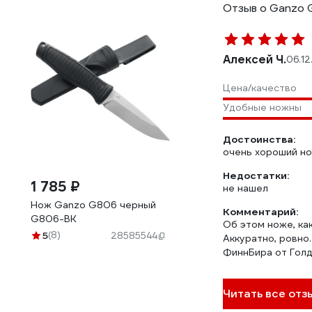
Отзыв о Ganzo
Алексей Ч.
06.12
Цена/качество
Удобные ножны
Достоинства:
очень хороший н
Недостатки:
1 785 ₽
не нашел
Нож Ganzo G806 черный
Комментарий:
G806-BK
Об этом ноже, ка
5
(8)
28585544
Аккуратно, ровно
ФиннБира от Голд
Читать все отз