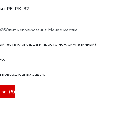
ыт PF-PK-32
025
Опыт использования: Менее месяца
й, есть клипса, да и просто нож симпатичный)
но.
 повседневных задач.
ывы (5)