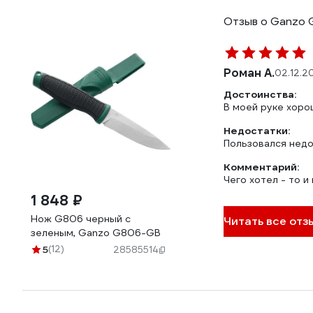
Отзыв о Ganzo
Роман А.
02.12.2
Достоинства:
В моей руке хоро
Недостатки:
Пользовался недо
Комментарий:
Чего хотел - то и
1 848 ₽
Нож G806 черный c
Читать все отзы
зеленым, Ganzo G806-GB
5
(12)
28585514