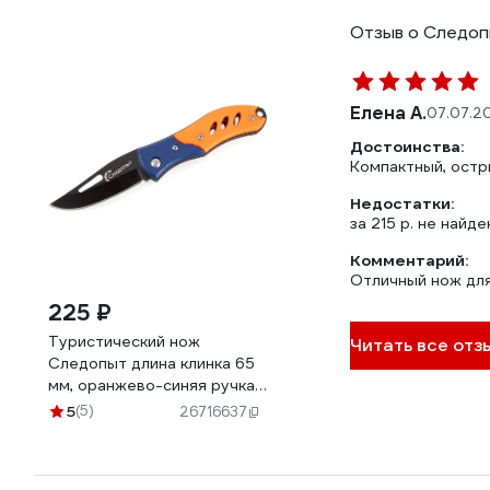
Отзыв о Следоп
Елена А.
07.07.2
Достоинства:
Компактный, остры
Недостатки:
за 215 р. не найде
Комментарий:
Отличный нож для
225 ₽
Туристический нож
Читать все отз
Следопыт длина клинка 65
мм, оранжево-синяя ручка
PF-PK-32
5
(5)
26716637