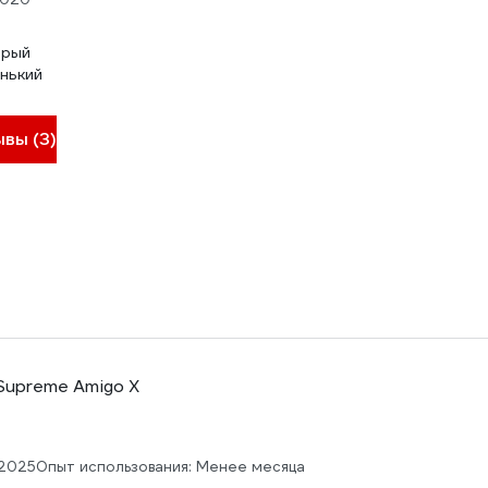
трый
нький
ывы (3)
 Supreme Amigo X
.2025
Опыт использования: Менее месяца