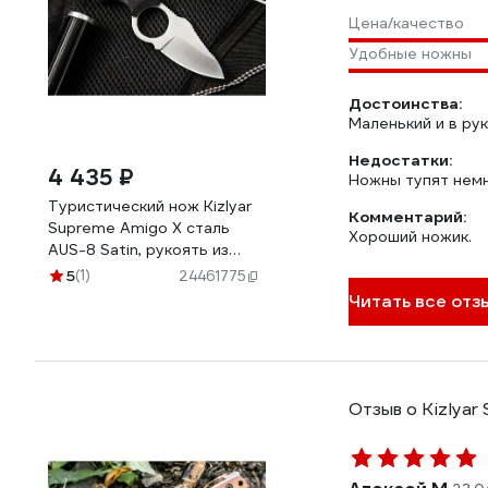
Цена/качество
Удобные ножны
Достоинства:
Маленький и в рук
Недостатки:
4 435 ₽
Ножны тупят немно
Туристический нож Kizlyar
Комментарий:
Supreme Amigo X сталь
Хороший ножик.
AUS-8 Satin, рукоять из
черного G10
5
(1)
24461775
4650065056052
Читать все отзы
Отзыв о Kizlyar