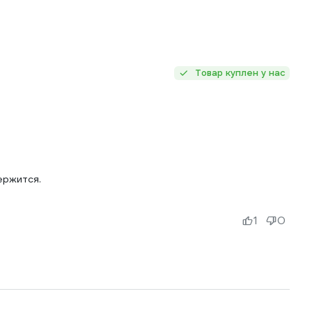
Товар куплен у нас
ержится.
1
0