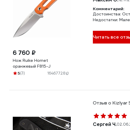
Комментарий:
Достоинства: Ос
Недостатки: Мале
Читать все отз
6 760 ₽
Нож Ruike Hornet
оранжевый F815-J
5
(3)
16467728
Отзыв о Kizlyar
Сергей Ч.
02.06