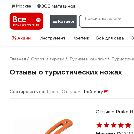
306 магазинов
Москва
Каталог
Акции
Инструмент
Крепеж
Всё для сада
Э
Главная
Спорт и туризм
Туризм и кемпинг
Туристиче
/
/
/
Отзывы о туристических ножах
Сортировать по:
Цене
Отзывам
Рейтингу
Отзыв о Ruike H
Максим О.
12.11