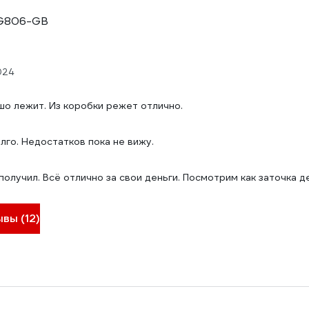
 G806-GB
024
шо лежит. Из коробки режет отлично.
лго. Недостатков пока не вижу.
 получил. Всё отлично за свои деньги. Посмотрим как заточка д
вы (12)