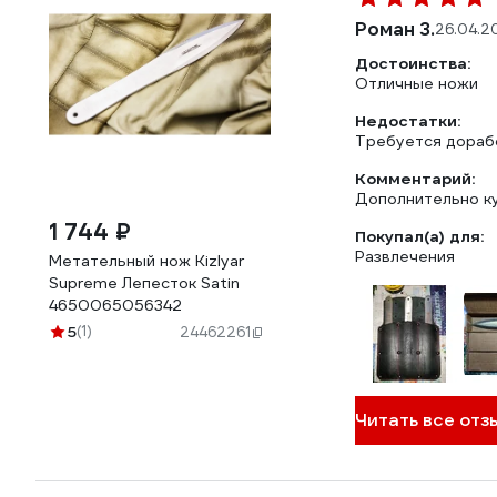
Роман З.
26.04.2
Достоинства:
Отличные ножи
Недостатки:
Требуется дораб
Комментарий:
Дополнительно к
1 744 ₽
Покупал(а) для:
Развлечения
Метательный нож Kizlyar
Supreme Лепесток Satin
4650065056342
5
(1)
24462261
Читать все отзы