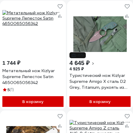
-6%
4 645 ₽
1 744 ₽
4 925 ₽
Метательный нож Kizlyar
Туристический нож Kizlyar
Supreme Лепесток Satin
Supreme Amigo X сталь D2
4650065056342
Grey, Titanium, рукоять из
5
(1)
зеленого G10
4650065056113
В корзину
В корзину