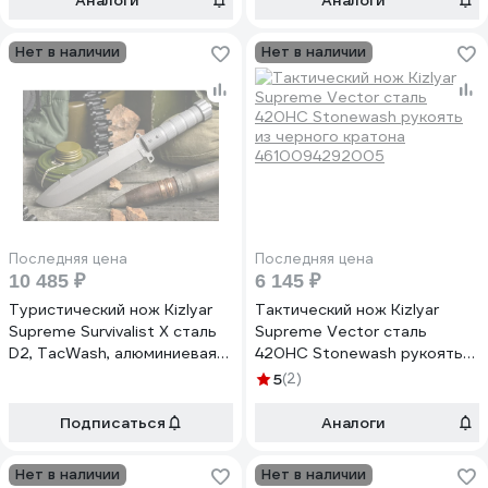
Аналоги
Аналоги
4610094295969
Нет в наличии
Нет в наличии
Последняя цена
Последняя цена
10 485 ₽
6 145 ₽
Туристический нож Kizlyar
Тактический нож Kizlyar
Supreme Survivalist X сталь
Supreme Vector сталь
D2, TacWash, алюминиевая
420HC Stonewash рукоять
рукоять 4650065059626
из черного кратона
5
(2)
4610094292005
Подписаться
Аналоги
Нет в наличии
Нет в наличии