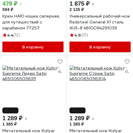
479 ₽
1 875 ₽
594 ₽
2 135 ₽
Крюк НАЮ кошка саперная,
Универсальный рабочий нож
для путешествий с
Redsteel General X1 сталь
карабином 77257
AUS-8 4610094291039
4.4
(12)
4.9
(25)
В корзину
В корзину
-7%
-7%
1 289 ₽
1 289 ₽
1 385 ₽
1 385 ₽
Метательный нож Kizlyar
Метательный нож Kizlyar