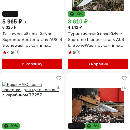
-6%
-13%
5 965 ₽
3 610 ₽
6 325 ₽
4 142 ₽
Тактический нож Kizlyar
Туристический нож Kizlyar
Supreme Vector сталь AUS-8
Supreme Pioneer сталь AUS-
Stonewash рукоять из
8, StoneWash, рукоять из
черного кратона
Кавказского ореха
4.5
(31)
5
(9)
4610094293040
4650065056885
В корзину
В корзину
-19%
-12%
-6%