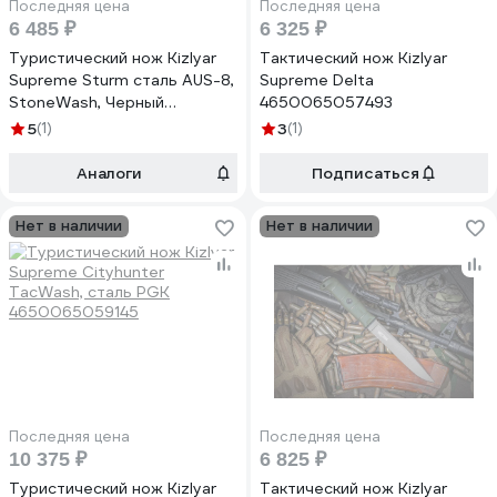
Последняя цена
Последняя цена
6 485 ₽
6 325 ₽
Туристический нож Kizlyar
Тактический нож Kizlyar
Supreme Sturm сталь AUS-8,
Supreme Delta
StoneWash, Черный
4650065057493
4650065058254
5
(1)
3
(1)
4650065058247
Аналоги
Подписаться
Нет в наличии
Нет в наличии
Последняя цена
Последняя цена
10 375 ₽
6 825 ₽
Туристический нож Kizlyar
Тактический нож Kizlyar