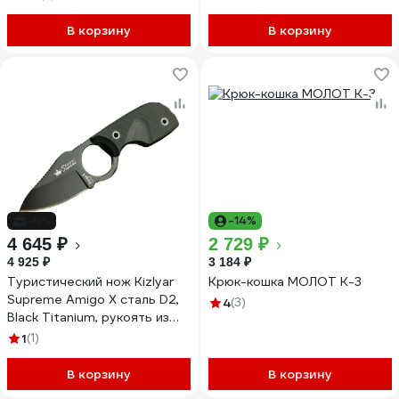
В корзину
В корзину
-6%
-14%
4 645 ₽
2 729 ₽
4 925 ₽
3 184 ₽
Туристический нож Kizlyar
Крюк-кошка МОЛОТ К-3
Supreme Amigo X сталь D2,
4
(3)
Black Titanium, рукоять из
черного G13
1
(1)
4650065056076
В корзину
В корзину