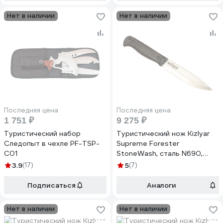
Нет в наличии
Нет в наличии
Последняя цена
Последняя цена
1 751 ₽
9 275 ₽
Туристический набор
Туристический нож Kizlyar
Следопыт в чехле PF-TSP-
Supreme Forester
C01
StoneWash, сталь N690,
рукоять из Кавказского
3.9
(17)
5
(7)
ореха 4650065059749
Подписаться
Аналоги
Нет в наличии
Нет в наличии