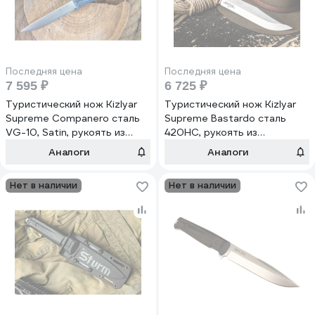
Последняя цена
Последняя цена
7 595 ₽
6 725 ₽
Туристический нож Kizlyar
Туристический нож Kizlyar
Supreme Companero сталь
Supreme Bastardo сталь
VG-10, Satin, рукоять из
420HC, рукоять из
черно-синего G10
Кавказского Ореха
Аналоги
Аналоги
4610094296331
4650065050562
Нет в наличии
Нет в наличии