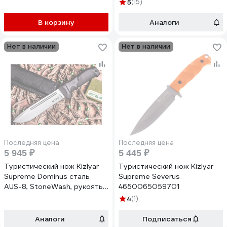
5
(15)
В корзину
Аналоги
Нет в наличии
Нет в наличии
Последняя цена
Последняя цена
5 945 ₽
5 445 ₽
Туристический нож Kizlyar
Туристический нож Kizlyar
Supreme Dominus сталь
Supreme Severus
AUS-8, StoneWash, рукоять
4650065059701
из черного кратона
4
(1)
4650065057561
Аналоги
Подписаться