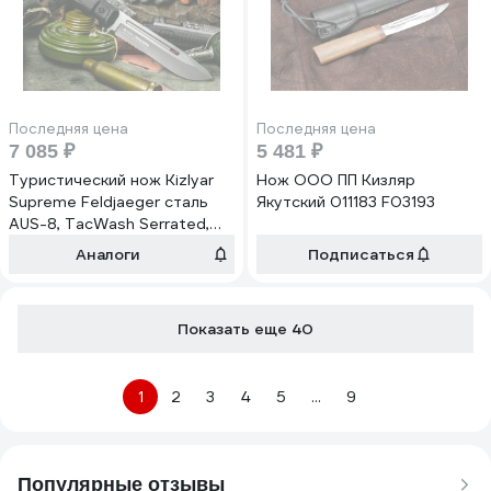
Последняя цена
Последняя цена
7 085 ₽
5 481 ₽
Туристический нож Kizlyar
Нож ООО ПП Кизляр
Supreme Feldjaeger сталь
Якутский 011183 F03193
AUS-8, TacWash Serrated,
рукоять черный Кратон
Аналоги
Подписаться
4650065059695
Показать еще 40
1
2
3
4
5
...
9
Популярные отзывы