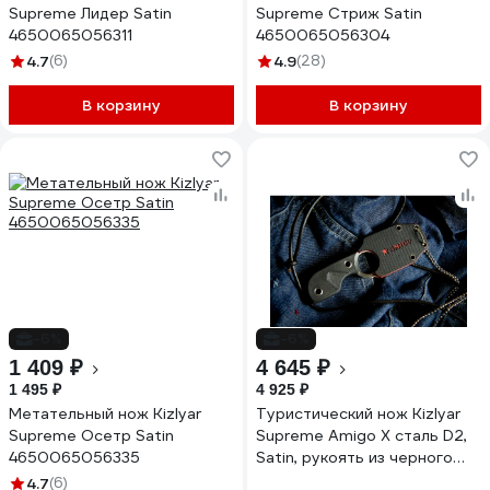
Supreme Лидер Satin
Supreme Стриж Satin
4650065056311
4650065056304
4.7
(6)
4.9
(28)
В корзину
В корзину
-6%
-6%
1 409 ₽
4 645 ₽
1 495 ₽
4 925 ₽
Метательный нож Kizlyar
Туристический нож Kizlyar
Supreme Осетр Satin
Supreme Amigo X сталь D2,
4650065056335
Satin, рукоять из черного
G10 4650065056090
4.7
(6)