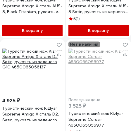
Туристический нож Kizlyar
Туристический нож Kizlyar
Supreme Amigo X сталь AUS-
Supreme Amigo X сталь AUS-
8, Black Titanium, рукоять из
8 Satin, рукоять из черного
черного G10
G10 4650065056052
5
(1)
4650065056038
В корзину
В корзину
Нет в наличии
Последняя цена
4 925 ₽
3 525 ₽
Туристический нож Kizlyar
Туристический нож Kizlyar
Supreme Amigo X сталь D2,
Supreme Corsair
Satin, рукоять из зеленого
4650065056977
G10 4650065056137