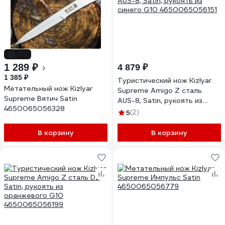
-7%
1 289 ₽
4 879 ₽
1 385 ₽
Туристический нож Kizlyar
Метательный нож Kizlyar
Supreme Amigo Z сталь
Supreme Вятич Satin
AUS-8, Satin, рукоять из
4650065056328
синего G10 4650065056151
5
(2)
В корзину
В корзину