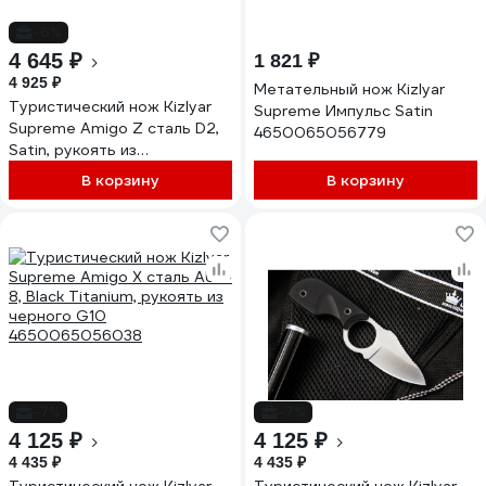
-6%
4 645 ₽
1 821 ₽
4 925 ₽
Метательный нож Kizlyar
Туристический нож Kizlyar
Supreme Импульс Satin
Supreme Amigo Z сталь D2,
4650065056779
Satin, рукоять из
оранжевого G10
В корзину
В корзину
4650065056199
-7%
-7%
4 125 ₽
4 125 ₽
4 435 ₽
4 435 ₽