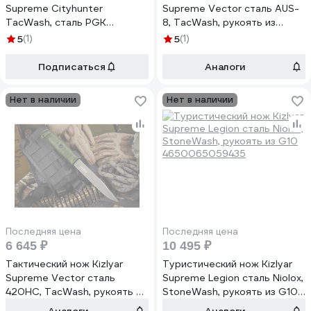
Supreme Cityhunter
Supreme Vector сталь AUS-
TacWash, сталь PGK
8, TacWash, рукоять из
4650065059145
оливкового кратона
5
(1)
5
(1)
4610094295945
Подписаться
Аналоги
Нет в наличии
Нет в наличии
Последняя цена
Последняя цена
6 645 ₽
10 495 ₽
Тактический нож Kizlyar
Туристический нож Kizlyar
Supreme Vector сталь
Supreme Legion сталь Niolox,
420HC, TacWash, рукоять из
StoneWash, рукоять из G10
оливкового кратона
4650065059435