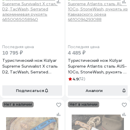
Последняя цена
Последняя цена
10 795 ₽
4 485 ₽
Туристический нож Kizlyar
Туристический нож Kizlyar
Supreme Survivalist X сталь
Supreme Atlantis сталь AUS-
D2, TacWash, Serrated
10Co, StoneWash, рукоять из
алюминиевая рукоять
Кавказского ореха
4.9
(12)
4650065058940
4610094293088
Подписаться
Аналоги
Нет в наличии
Нет в наличии