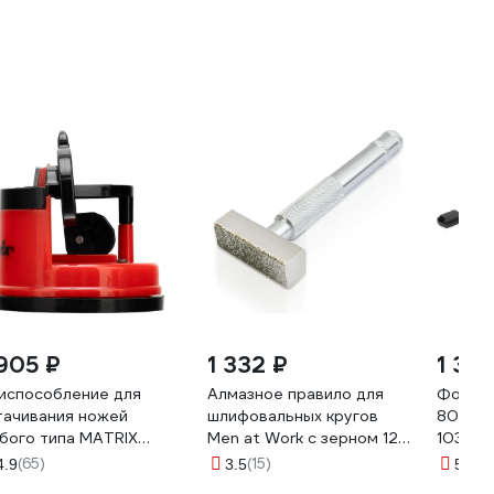
 905 ₽
1 332 ₽
1 361
испособление для
Алмазное правило для
Фонари
тачивания ножей
шлифовальных кругов
8052 
бого типа MATRIX
Men at Work с зерном 120
103874
105
v6230
(65)
(15)
(1)
4.9
3.5
5