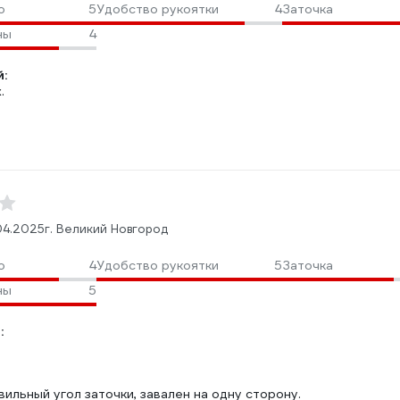
о
5
Удобство рукоятки
4
Заточка
ны
4
:
.
04.2025
г. Великий Новгород
о
4
Удобство рукоятки
5
Заточка
ны
5
:
вильный угол заточки, завален на одну сторону.