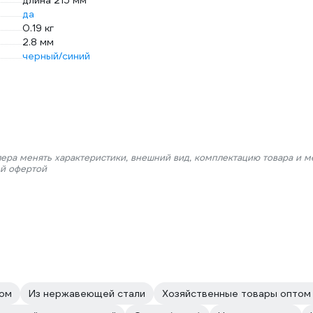
длина 215 мм
да
0.19 кг
2.8 мм
черный/синий
лера менять характеристики, внешний вид, комплектацию товара и м
ой офертой
лом
Из нержавеющей стали
Хозяйственные товары оптом