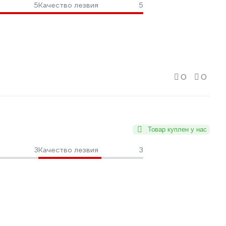
5
Качество лезвия
5
0
0
Товар куплен у нас
3
Качество лезвия
3