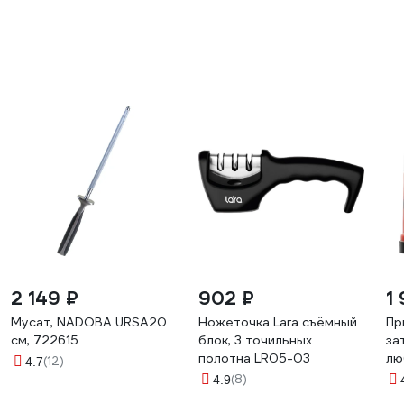
2 149 ₽
902 ₽
1
Мусат, NADOBA URSA20
Ножеточка Lara съёмный
Пр
см, 722615
блок, 3 точильных
за
полотна LR05-03
лю
(12)
4.7
79
(8)
4.9