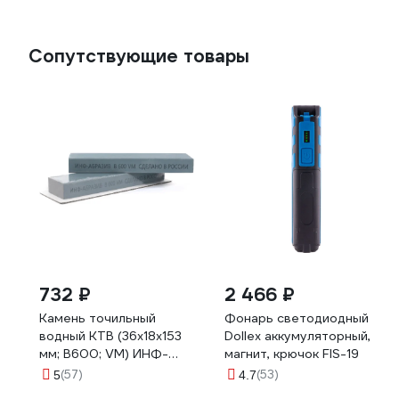
Сопутствующие товары
732 ₽
2 466 ₽
Камень точильный
Фонарь светодиодный
водный КТВ (36х18х153
Dollex аккумуляторный,
мм; B600; VM) ИНФ-
магнит, крючок FIS-19
АБРАЗИВ Б-4922
(57)
(53)
5
4.7