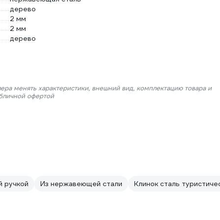
дерево
2 мм
2 мм
дерево
лера менять характеристики, внешний вид, комплектацию товара и
убличной офертой
й ручкой
Из нержавеющей стали
Клинок сталь туристиче