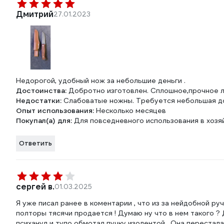
Дмитрий
27.01.2023
Недорогой, удобный нож за небольшие деньги .
Достоинства:
Добротно изготовлен. Сплошное,прочное ле
Недостатки:
Слабоватые ножны. Требуется небольшая до
Опыт использования:
Несколько месяцев
Покупал(а) для:
Для повседневного использования в хозяй
Ответить
сергей в.
01.03.2025
Я уже писал ранее в коментарии , что из за нейдобной ру
полторы тясячи продается ! Думаю ну что в нем такого ?
психанул и тупо обмотал пучку изолентой . Она перестала 