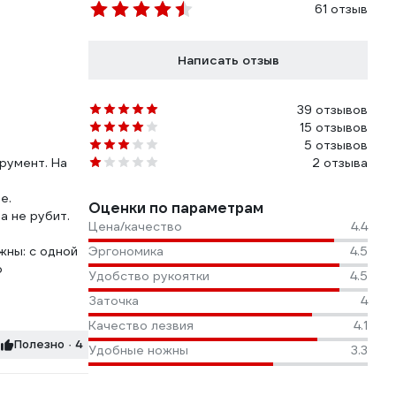
61 отзыв
Написать отзыв
39 отзывов
15 отзывов
5 отзывов
румент. На
2 отзыва
е.
Оценки по параметрам
а не рубит.
Цена/качество
4.4
жны: с одной
Эргономика
4.5
о
Удобство рукоятки
4.5
Заточка
4
Качество лезвия
4.1
Полезно · 4
Удобные ножны
3.3