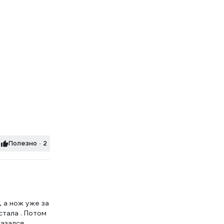
Полезно · 2
, а нож уже за
стала . Потом
казался