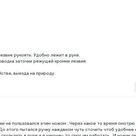
звие рукоять. Удобно лежит в руке.
водка заточки режущей кромки лезвия.
стве, выезда на природу.
чки не пользовался этим ножом . Через какое то время смотрю 
 До этого пытался ручку наждвком чуть сточить чтоб удобнее 
скользить в руке и я наконец то смог им работать . И ножик о