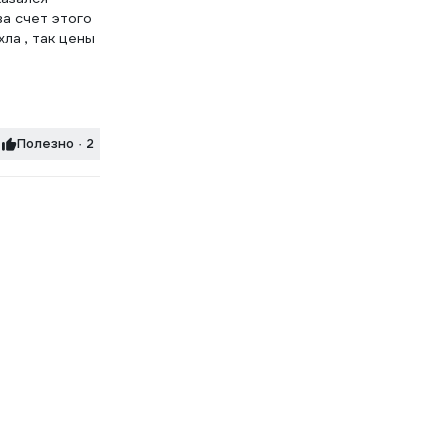
за счет этого
ла , так цены
Полезно · 2