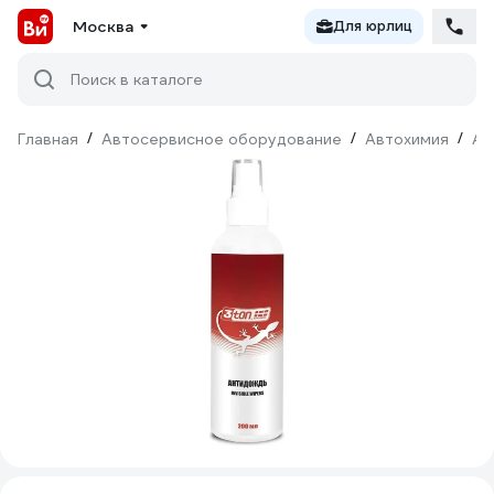
Москва
Для юрлиц
Поиск в каталоге
Главная
/
Автосервисное оборудование
/
Автохимия
/
Ав