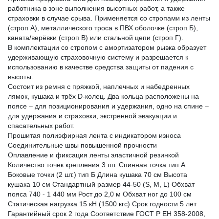
работника в зоне выполнения высотных работ, а также
страховки в случае срыва. Применяется со стропами из ленты
(строп А), металлического троса в ПВХ оболочке (строп Б),
каната/верёвки (строп В) или стальной цепи (строп Г).
В комплектации со стропом с амортизатором рывка образует
удерживающую страховочную систему и разрешается к
использованию в качестве средства защиты от падения с
высоты.
Состоит из ремня с пряжкой, наплечных и набедренных
лямок, кушака и трёх D-колец. Два кольца расположены на
поясе – для позиционирования и удержания, одно на спине –
для удержания и страховки, экстренной эвакуации и
спасательных работ.
Прошитая полиэфирная лента с индикатором износа
Соединительные швы повышенной прочности
Оплавление и фиксация ленты эластичной резинкой
Количество точек крепления 3 шт. Спинная точка тип А
Боковые точки (2 шт.) тип Б Длина кушака 70 см Высота
кушака 10 см Стандартный размер 44-50 (S, M, L) Обхват
пояса 740 - 1 440 мм Рост до 2,0 м Обхват ног до 100 см
Статическая нагрузка 15 кН (1500 кгс) Срок годности 5 лет
Гарантийный срок 2 года Соответствие ГОСТ Р ЕН 358-2008,