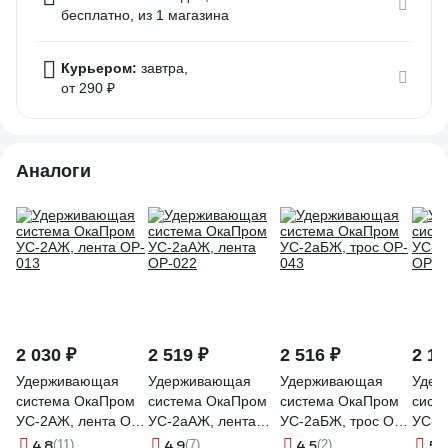
бесплатно
, из 1 магазина
Курьером:
завтра,
от 290 ₽
Аналоги
2 030 ₽
2 519 ₽
2 516 ₽
2 17
Удерживающая
Удерживающая
Удерживающая
Удер
система ОкаПром
система ОкаПром
система ОкаПром
сист
УС-2АЖ, лента OP-
УС-2аАЖ, лента
УС-2аБЖ, трос OP-
УС-2
013
OP-022
043
OP-0
4.8
4.9
4.5
5
(11)
(7)
(2)
(6