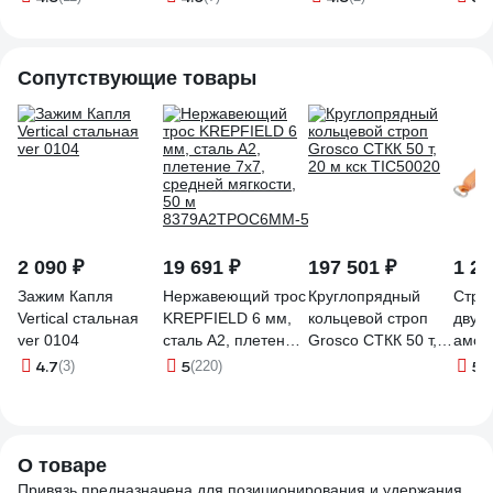
Сопутствующие товары
2 090 ₽
19 691 ₽
197 501 ₽
1 22
Зажим Капля
Нержавеющий трос
Круглопрядный
Стро
Vertical стальная
KREPFIELD 6 мм,
кольцевой строп
двухв
ver 0104
сталь А2, плетение
Grosco СТКК 50 т,
амор
7x7, средней
20 м кск TIC50020
с ка
4.7
5
5
(3)
(220)
(3
мягкости, 50 м
Gigan
8379А2ТРОС6ММ-50
О товаре
Привязь предназначена для позиционирования и удержания