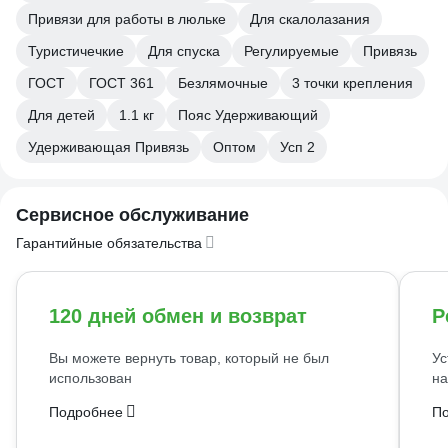
Привязи для работы в люльке
Для скалолазания
Туристичечкие
Для спуска
Регулируемые
Привязь
ГОСТ
ГОСТ 361
Безлямочные
3 точки крепления
Для детей
1.1 кг
Пояс Удерживающий
Удерживающая Привязь
Оптом
Усп 2
Сервисное обслуживание
Гарантийные обязательства
120 дней обмен и возврат
Р
Вы можете вернуть товар, который не был
Ус
использован
на
Подробнее
П