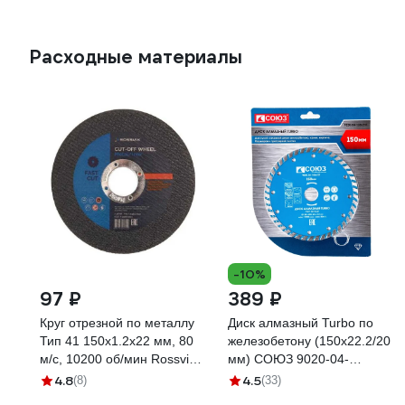
Расходные материалы
-10%
97 ₽
389 ₽
Круг отрезной по металлу
Диск алмазный Turbo по
Тип 41 150x1.2x22 мм, 80
железобетону (150х22.2/20
м/с, 10200 об/мин Rossvik
мм) СОЮЗ 9020-04-
41_150х1,2х22
150x22T
4.8
4.5
(8)
(33)