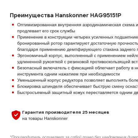
Преимущества Hanskonner HAG95151P
Оптимизированная внутренняя аэродинамическая схема и 
продлевает его срок службы
Применение в конструкции четырех усиленных подшипнико
бронированный ротор гарантируют достаточную прочность
благодаря применению демпфирующего стакана заднего
Эргономичный корпус, выполненный с применением нейлон
удлиненной рукояткой с резиновой противоскользящей вст
Безопасный включатель с фиксацией облегчает работу в 
инструмента одним нажатием при необходимости
Уменьшенный корпус редуктора позволяет выполнять боле
Блокировка шпинделя обеспечивает быструю смену осна
Быстросъемный защитный кожух переставляется одним дв
Гарантия производителя 25 месяцев
на товары Hanskonner
*Производитель оставляет за собой право без уведомления дил