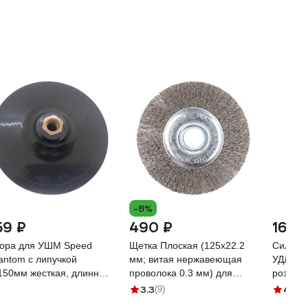
-8%
59 ₽
490 ₽
16 6
ора для УШМ Speed
Щетка Плоская (125х22.2
Силово
antom с липучкой
мм; витая нержавеющая
УДЛИНИ
150мм жесткая, длинный
проволока 0.3 мм) для
розетки
ючок QD0106
УШМ DENZEL 746563
заземл
3.3
4.9
(9)
(9)
IP-44\У