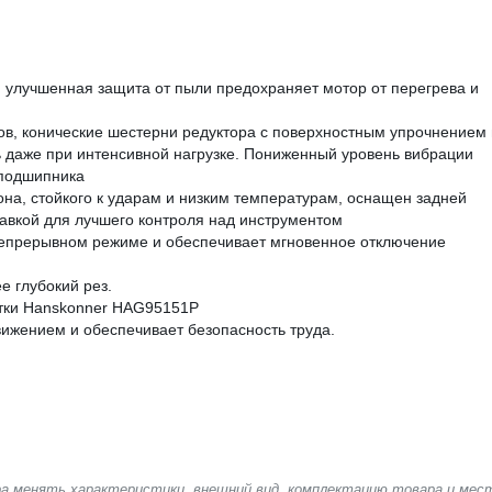
улучшенная защита от пыли предохраняет мотор от перегрева и
в, конические шестерни редуктора с поверхностным упрочнением 
 даже при интенсивной нагрузке. Пониженный уровень вибрации
 подшипника
а, стойкого к ударам и низким температурам, оснащен задней
авкой для лучшего контроля над инструментом
непрерывном режиме и обеспечивает мгновенное отключение
е глубокий рез.
стки Hanskonner HAG95151P
ижением и обеспечивает безопасность труда.
ера менять характеристики, внешний вид, комплектацию товара и мес