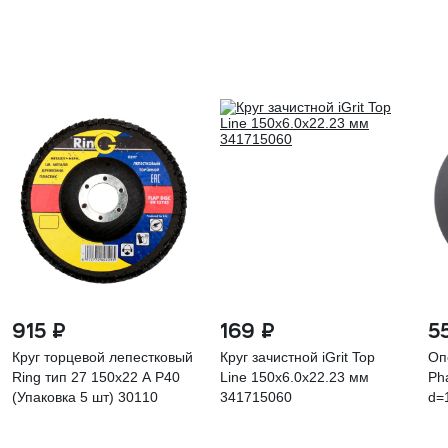
915 ₽
169 ₽
5
Круг торцевой лепестковый
Круг зачистной iGrit Top
Оп
Ring тип 27 150х22 A Р40
Line 150x6.0x22.23 мм
Ph
(Упаковка 5 шт) 30110
341715060
d=
кр