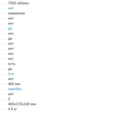
7500 об/мин
нет
нажимная
нет
нет
да
нет
да
нет
нет
нет
нет
есть
да
4 м
нет
460 мм
коробка
нет
2
460х170х140 мм
4.5 кг