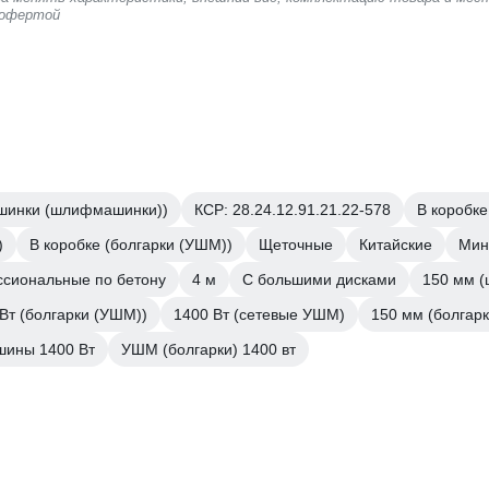
 офертой
шинки (шлифмашинки))
КСР: 28.24.12.91.21.22-578
В коробк
)
В коробке (болгарки (УШМ))
Щеточные
Китайские
Мин
сиональные по бетону
4 м
С большими дисками
150 мм 
Вт (болгарки (УШМ))
1400 Вт (сетевые УШМ)
150 мм (болгар
ины 1400 Вт
УШМ (болгарки) 1400 вт