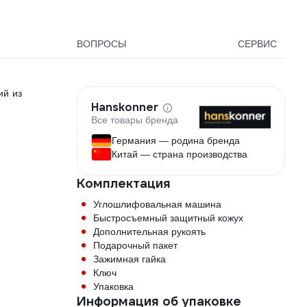
ПВС 3*2
44\220
ВОПРОСЫ
СЕРВИС
ий из
Hanskonner
Все товары бренда
Германия — родина бренда
Китай — страна производства
Комплектация
Углошлифовальная машина
Быстросъемный защитный кожух
Дополнительная рукоять
Подарочный пакет
Зажимная гайка
Ключ
Упаковка
Информация об упаковке