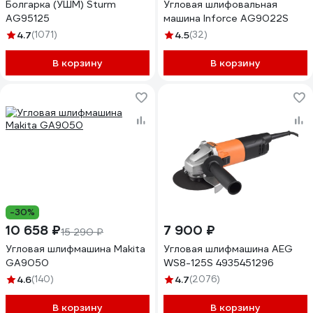
Болгарка (УШМ) Sturm
Угловая шлифовальная
AG95125
машина Inforce AG9022S
4.7
(1071)
4.5
(32)
В корзину
В корзину
-30%
10 658 ₽
7 900 ₽
15 290 ₽
Угловая шлифмашина Makita
Угловая шлифмашина AEG
GA9050
WS8-125S 4935451296
4.6
(140)
4.7
(2076)
В корзину
В корзину