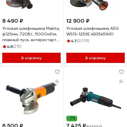
8 490 ₽
12 900 ₽
Угловая шлифмашина Makita,
Угловая шлифмашина AEG
ф125мм, 720Вт, 11000об\м,
WS13-125XE 4935451410
плавный пуск, антирестарт
4.7
(2076)
2,7кг,кор. GA5030R
4.8
(215)
В корзину
В корзину
-7%
6 500 ₽
7 425 ₽
8 022 ₽