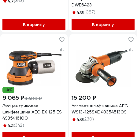
4.7
(353)
DWE6423
4.8
(1087)
В корзину
В корзину
-4%
9 065 ₽
15 200 ₽
9 400 ₽
Эксцентриковая
Угловая шлифмашина AEG
шлифмашина AEG EX 125 ES
WS13-125SXE 4935451309
4935416100
4.6
(230)
4.2
(342)