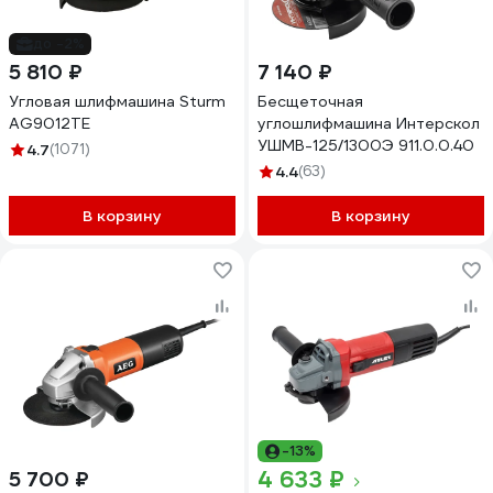
до -2%
5 810 ₽
7 140 ₽
Угловая шлифмашина Sturm
Бесщеточная
AG9012TE
углошлифмашина Интерскол
УШМВ-125/1300Э 911.0.0.40
4.7
(1071)
4.4
(63)
В корзину
В корзину
-13%
4 633 ₽
5 700 ₽