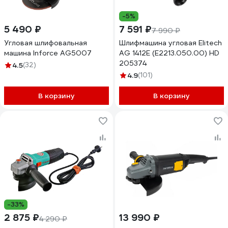
-5%
5 490 ₽
7 591 ₽
7 990 ₽
Угловая шлифовальная
Шлифмашина угловая Elitech
машина Inforce AG5007
AG 1412E (E2213.050.00) HD
205374
4.5
(32)
4.9
(101)
В корзину
В корзину
-33%
2 875 ₽
13 990 ₽
4 290 ₽