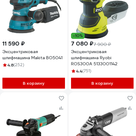
-10%
11 590 ₽
7 080 ₽
7 900 ₽
Эксцентриковая
Эксцентриковая
шлифмашина Makita BO5041
шлифмашина Ryobi
ROS300A 5133001142
4.8
(252)
4.4
(751)
В корзину
В корзину