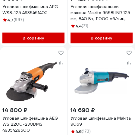
Угловая шлифмашина AEG
Угловая шлифовальная
WS8-125 4935451402
машина Makita 9558HNR 125
мм, 840 Вт, 11000 об/мин,
4.7
(997)
плавный пуск, функция
4.4
(71)
антирестарта
В корзину
В корзину
14 800 ₽
14 690 ₽
Угловая шлифмашина AEG
Угловая шлифмашина Makita
WS 2200-230DMS
9069
4935428500
4.6
(173)