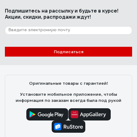
Йорген Шелл
18.07.2017
Подпишитесь
на рассылку
и будьте в курсе!
не шумная, удобная в руках и удивительно
Акции, скидки, распродажи ждут!
эффективная
609 отзывов
Отзыв о болгарке (ушм) Makita 9558 HN
Подписаться
Пользователь
06.10.2010
Мощьность, достаточная длина кабеля,
Оригинальные товары с гарантией!
высококачественный термостойкий, пылезащищенный
двигатель, отличная эргономика, удобная кнопка
Установите мобильное приложение, чтобы
включения.
информация по заказам всегда была под рукой