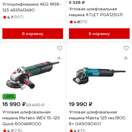
5 326 ₽
Углошлифмашина AEG WS6-
Угловая шлифовальная
125 4935413490
машина ATLET PGA125G11
4.7
(997)
4.8
(59)
В корзину
В корзину
-28%
16 990 ₽
19 990 ₽
23 490 ₽
Угловая шлифовальная
Угловая шлифовальная
машина Metabo WEV 15-125
машина Makita 125 мм,1900
Quick 600468000
Вт GA5090X01
4.7
(216)
4.1
(31)