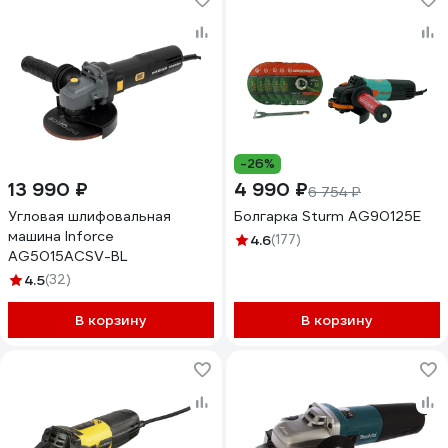
-26%
13 990 ₽
4 990 ₽
6 754 ₽
Угловая шлифовальная
Болгарка Sturm AG90125E
машина Inforce
4.6
(177)
AG5015ACSV-BL
4.5
(32)
В корзину
В корзину