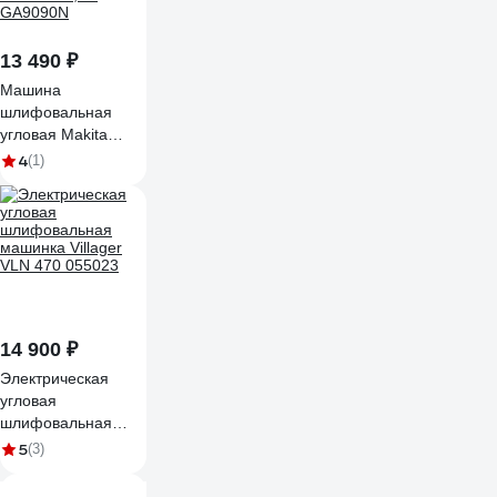
13 490 ₽
Машина
шлифовальная
угловая Makita
230мм, 2200Вт,
4
(1)
6600 об/мин, шнур
питания 2,0м
GA9090N
14 900 ₽
Электрическая
угловая
шлифовальная
машинка Villager
5
(3)
VLN 470 055023