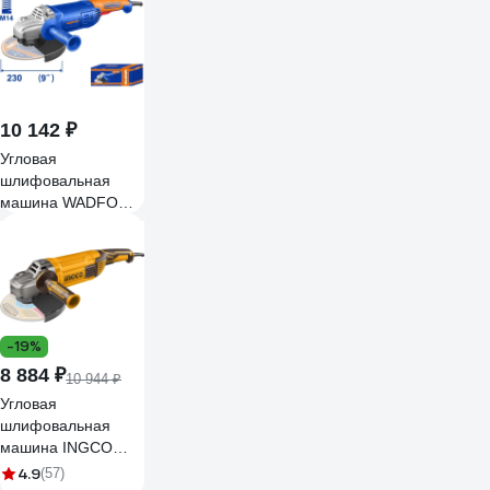
10 142 ₽
Угловая
шлифовальная
машина WADFOW
2400 Вт, 230 мм 2
WAG852401
-19%
8 884 ₽
10 944 ₽
Угловая
шлифовальная
машина INGCO
AG24008
4.9
(57)