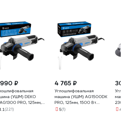
 990 ₽
4 765 ₽
30 0
лошлифовальная
Углошлифовальная
Углова
шина (УШМ) DEKO
машина (УШМ) AG1500DK
машина 
AG1300 PRO, 125мм,
PRO, 125мм, 1500 Вт
230/CE
00 Вт 085-1055
DEKO 083-1026
(221)
(1)
(6
4.1
5
4.2