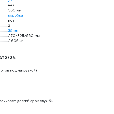
да
нет
560 мм
коробка
нет
2
35 мм
270×325×560 мм
2.606 кг
/12/24
отов под нагрузкой)
печивает долгий срок службы