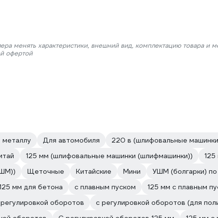
лера менять характеристики, внешний вид, комплектацию товара и м
ой офертой
 металлу
Для автомобиля
220 в (шлифовальные машинки
итай
125 мм (шлифовальные машинки (шлифмашинки))
125
УШМ))
Щеточные
Китайские
Мини
УШМ (болгарки) по
125 мм для бетона
с плавным пуском
125 мм с плавным п
 регулировкой оборотов
с регулировкой оборотов (для пол