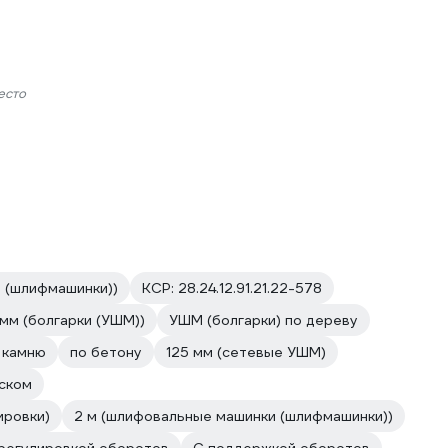
есто
 (шлифмашинки))
КСР: 28.24.12.91.21.22-578
 мм (болгарки (УШМ))
УШМ (болгарки) по дереву
 камню
по бетону
125 мм (сетевые УШМ)
уском
ировки)
2 м (шлифовальные машинки (шлифмашинки))