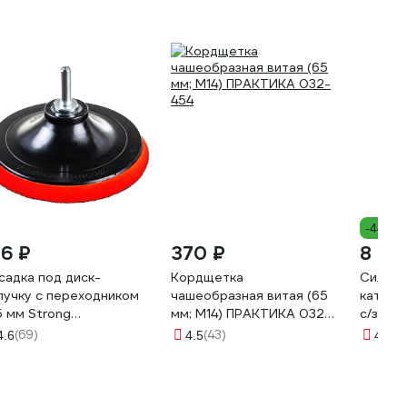
-44%
86 ₽
370 ₽
8 41
садка под диск-
Кордщетка
Силово
пучку с переходником
чашеобразная витая (65
катушке
5 мм Strong
мм; М14) ПРАКТИКА 032-
с/з КГт
У-20201125
454
GRANIT
(69)
(43)
(4
4.6
4.5
4.3