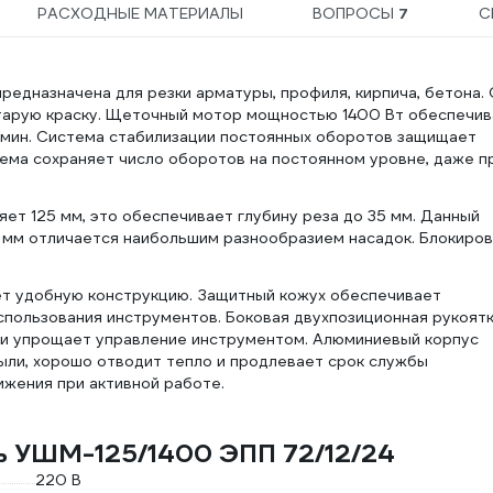
РАСХОДНЫЕ МАТЕРИАЛЫ
ВОПРОСЫ
7
С
едназначена для резки арматуры, профиля, кирпича, бетона.
тарую краску. Щеточный мотор мощностью 1400 Вт обеспечив
/мин. Система стабилизации постоянных оборотов защищает
тема сохраняет число оборотов на постоянном уровне, даже п
ет 125 мм, это обеспечивает глубину реза до 35 мм. Данный
 мм отличается наибольшим разнообразием насадок. Блокиров
т удобную конструкцию. Защитный кожух обеспечивает
спользования инструментов. Боковая двухпозиционная рукоятк
 и упрощает управление инструментом. Алюминиевый корпус
ыли, хорошо отводит тепло и продлевает срок службы
ижения при активной работе.
ь УШМ-125/1400 ЭПП 72/12/24
220 В