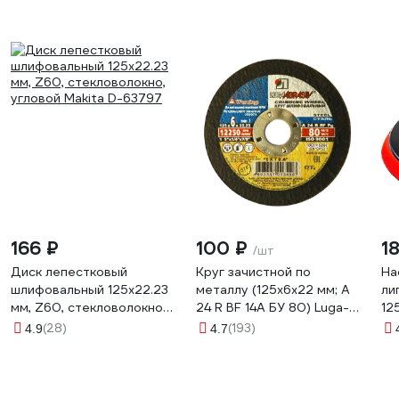
166 ₽
100 ₽
1
/шт
Диск лепестковый
Круг зачистной по
На
шлифовальный 125x22.23
металлу (125х6х22 мм; A
ли
мм, Z60, стекловолокно,
24 R BF 14А БУ 80) Luga-
12
угловой Makita D-63797
Abrasiv 4603347013496
СT
(28)
(193)
4.9
4.7