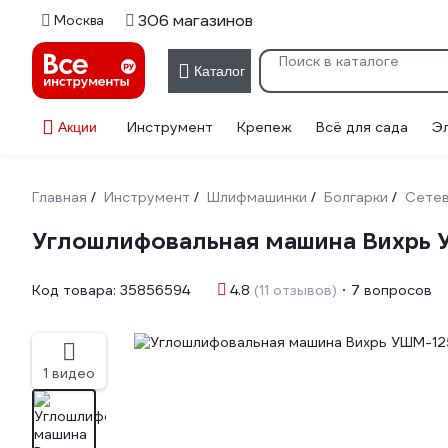
306 магазинов
Москва
Каталог
Инструмент
Крепеж
Всё для сада
Э
Акции
Главная
Инструмент
Шлифмашинки
Болгарки
Сетев
/
/
/
/
Углошлифовальная машина Вихрь 
Код товара:
35856594
4.8
(11 отзывов)
7 вопросов
1 видео