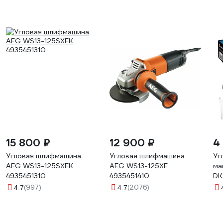
15 800 ₽
12 900 ₽
4
Угловая шлифмашина
Угловая шлифмашина
Уг
AEG WS13-125SXEK
AEG WS13-125XE
ма
4935451310
4935451410
DK
13
(997)
(2076)
4.7
4.7