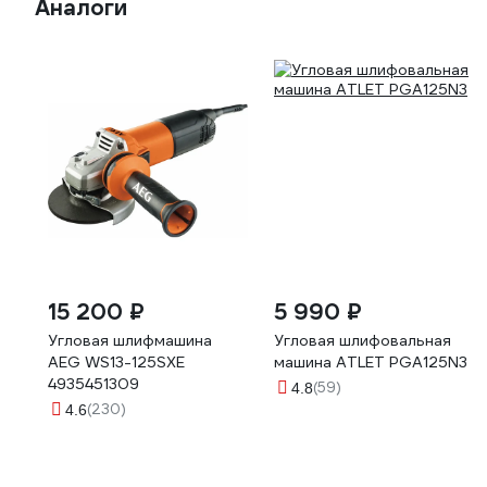
Аналоги
15 200 ₽
5 990 ₽
Угловая шлифмашина
Угловая шлифовальная
AEG WS13-125SXE
машина ATLET PGA125N3
4935451309
(59)
4.8
(230)
4.6