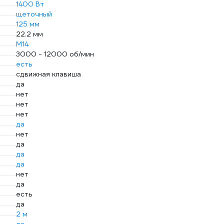
1400 Вт
щеточный
125 мм
22.2 мм
М14
3000 - 12000 об/мин
есть
сдвижная клавиша
да
нет
нет
нет
да
нет
да
да
да
нет
да
есть
да
2 м