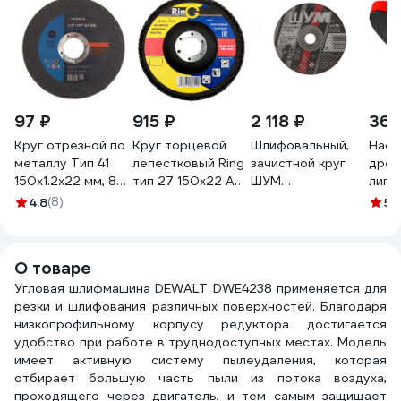
97 ₽
915 ₽
2 118 ₽
366
Круг отрезной по
Круг торцевой
Шлифовальный,
Наса
металлу Тип 41
лепестковый Ring
зачистной круг
дрел
150x1.2x22 мм, 80
тип 27 150х22 A
ШУМ
липу
м/с, 10200 об/мин
Р40 (Упаковка 5
150x6.0x22.23 (15
мягк
4.8
(8)
5
(
Rossvik
шт) 30110
шт) 150602221
007
41_150х1,2х22
О товаре
Угловая шлифмашина DEWALT DWE4238 применяется для
резки и шлифования различных поверхностей. Благодаря
низкопрофильному корпусу редуктора достигается
удобство при работе в труднодоступных местах. Модель
имеет активную систему пылеудаления, которая
отбирает большую часть пыли из потока воздуха,
проходящего через двигатель, и тем самым защищает