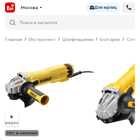
Москва
Для юрлиц
Поиск в каталоге
Главная
/
Инструмент
/
Шлифмашинки
/
Болгарки
/
Сетев
видео
Нет в наличии