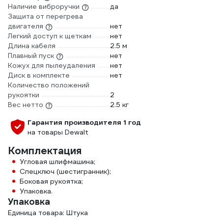
Наличие виброручки
да
Защита от перегрева
двигателя
нет
Легкий доступ к щеткам
нет
Длина кабеля
2.5 м
Плавный пуск
нет
Кожух для пылеудаления
нет
Диск в комплекте
нет
Количество положений
рукоятки
2
Вес нетто
2.5 кг
Гарантия производителя 1 год
на товары Dewalt
Комплектация
Угловая шлифмашина;
Спецключ (шестигранник);
Боковая рукоятка;
Упаковка.
Упаковка
Единица товара: Штука