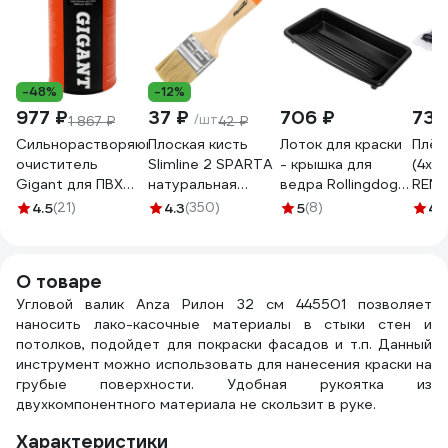
-48%
-12%
977 ₽
37 ₽
706 ₽
73 
/шт
1 867 ₽
42 ₽
Сильнорастворяющий
Плоская кисть
Лоток для краски
Плён
очиститель
Slimline 2 SPARTA
- крышка для
(4х5 
Gigant для ПВХ
натуральная
ведра Rollingdog
REMI
1000 мл GPC-5
щетина,
THE MOLOSSUS
4.5
(21)
4.3
(350)
5
(8)
4.
деревянная ручка
для валиков 45 см
824305
20082
О товаре
Угловой валик Anza Рилон 32 см 445501 позволяет
наносить лако-касочные материалы в стыки стен и
потолков, подойдет для покраски фасадов и т.п. Данный
инструмент можно использовать для нанесения краски на
грубые поверхности. Удобная рукоятка из
двухкомпонентного материала не скользит в руке.
Характеристики