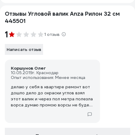
Отзывы Угловой валик Anza Рилон 32 см
445501
1
1 отзыв
Написать отзыв
Коршунов Олег
10.05.2019
г. Краснодар
Опыт использования: Менее месяца
делаю у себя в квартире ремонт вот
дошло дело до окраски углов взял
этот валик и через пол метра полезла
ворса думаю промою ворсы не буде
нас=чал мыть а она лезет и лезет !!!
короче выбросил его и по старинке
кистью !