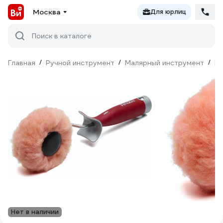
Москва
Для юрлиц
Поиск в каталоге
Главная
/
Ручной инструмент
/
Малярный инструмент
/
Ва
Нет в наличии