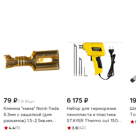
79 ₽
6 175 ₽
1
7.9 ₽/шт
Клемма "мама" Nord-Yada
Набор для терморезки
Шл
6.3мм с защелкой (для
пенопласта и пластика
To
разъемов) 1.5-2.5кв.мм
STAYER Thermo cut 150
906369
Вт, 2 ножа 45255-H2
4.4
(9)
3.6
(42)