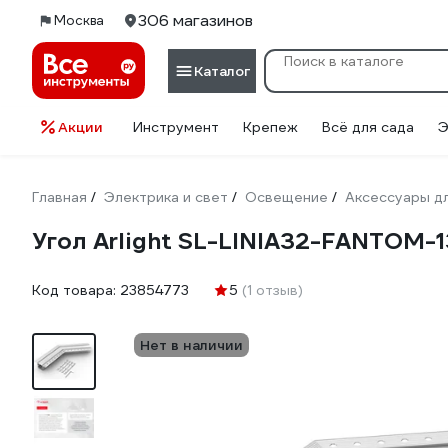
306 магазинов
Москва
Каталог
Акции
Инструмент
Крепеж
Всё для сада
Э
Главная
Электрика и свет
Освещение
Аксессуары д
/
/
/
Угол Arlight SL-LINIA32-FANTOM-
Код товара:
23854773
5
(1 отзыв)
Нет в наличии