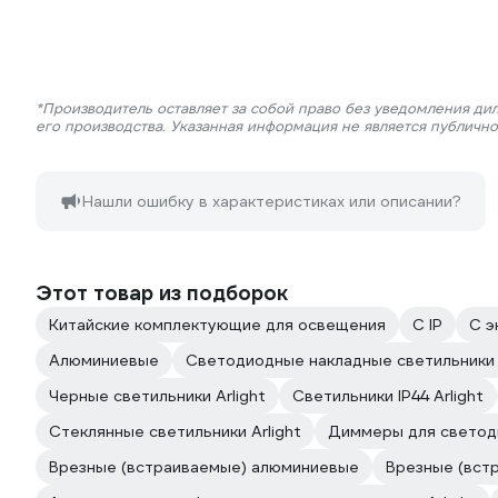
*Производитель оставляет за собой право без уведомления ди
его производства. Указанная информация не является публичн
Нашли ошибку в характеристиках или описании?
Этот товар из подборок
Китайские комплектующие для освещения
С IP
С э
Алюминиевые
Светодиодные накладные светильники A
Черные светильники Arlight
Светильники IP44 Arlight
Стеклянные светильники Arlight
Диммеры для светоди
Врезные (встраиваемые) алюминиевые
Врезные (вст