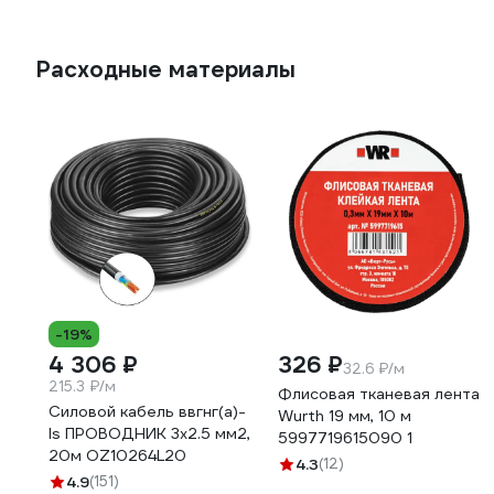
Расходные материалы
-19%
4 306 ₽
326 ₽
32.6 ₽/м
215.3 ₽/м
Флисовая тканевая лента
Силовой кабель ввгнг(a)-
Wurth 19 мм, 10 м
ls ПРОВОДНИК 3x2.5 мм2,
5997719615090 1
20м OZ10264L20
4.3
(12)
4.9
(151)