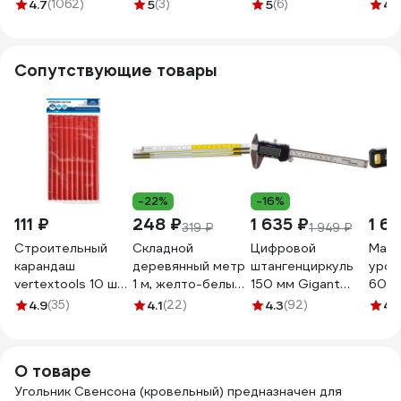
Strong СТИ-634
УКА-300 300мм
спла
4.7
(1062)
5
(3)
5
(6)
4.
300мм
6687480
окси
СТИ-63400300
шкала, 2020
300
Сопутствующие товары
-22%
-16%
111 ₽
248 ₽
1 635 ₽
1 6
319 ₽
1 949 ₽
Строительный
Складной
Цифровой
Магн
карандаш
деревянный метр
штангенциркуль
уров
vertextools 10 шт
1 м, желто-белый
150 мм Gigant
600м
0208
TOPEX 26C005
DCPR-150
4.9
(35)
4.1
(22)
4.3
(92)
4.
О товаре
Угольник Свенсона (кровельный) предназначен для