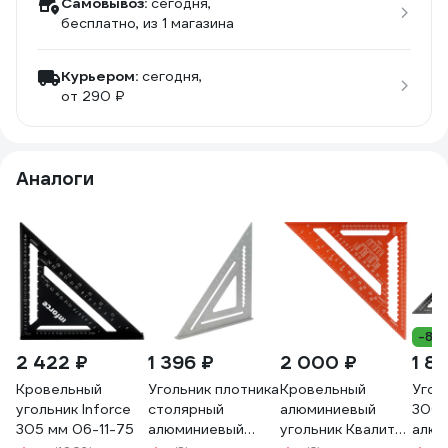
Самовывоз:
сегодня,
бесплатно
, из 1 магазина
Курьером:
сегодня,
от 290 ₽
Аналоги
-8%
2 422 ₽
1 396 ₽
2 000 ₽
1 8
Кровельный
Угольник плотника
Кровельный
Угол
угольник Inforce
столярный
алюминиевый
300м
305 мм 06-11-75
алюминиевый
угольник Квалитет
алюм