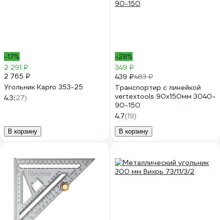
-17%
-28%
2 291 ₽
349 ₽
2 765 ₽
439 ₽
483 ₽
Угольник Kapro 353-25
Транспортир с линейкой
vertextools 90x150мм 3040-
4.3
(27)
90-150
4.7
(19)
В корзину
В корзину