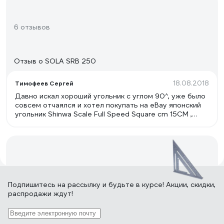
6 отзывов
Отзыв о SOLA SRB 250
18.08.2018
Тимофеев Сергей
Давно искал хороший угольник с углом 90^, уже было
совсем отчаялся и хотел покупать на eBay японский
угольник Shinwa Scale Full Speed Square cm 15CM ,
поскольку от наших угольников только одно
расстройство, перебрал в магазинах наверно с
десяток, ни одного точного, даже как то обидно за
отечественного производителя, похоже у наших
действительно руки из ж*пы растут, а ведь многие не
умеют проверять и думают, что купили угольник с
578 отзывов
углом 90^. В этом угольнике точная разметка, 0 там
Подпишитесь
на рассылку
и будьте в курсе! Акции, скидки,
где надо и совпадают с площадкой наружной и
распродажи ждут!
внутренней, цифры выгравированы с обоих сторон
очень чётко и не сотрутся со временем, заклёпки
Отзыв о Swanson EU202
металлические (во всяком случае они магнитятся), а
не алюминиевые и можно надеяться, что будут