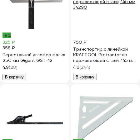
-9%
325 ₽
750 ₽
358 ₽
Транспортир с линейкой
Переставной угломер малка
KRAFTOOL Protractor из
250 мм Gigant GST-12
нержавеющей стали, 145 мм
34290
4.9
(28)
4.6
(244)
В корзину
В корзину