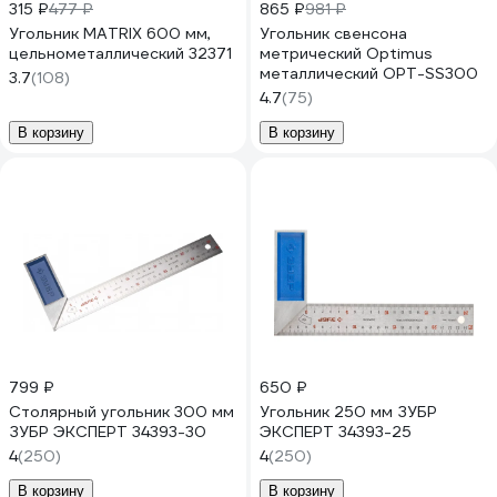
315 ₽
477 ₽
865 ₽
981 ₽
Угольник MATRIX 600 мм,
Угольник свенсона
цельнометаллический 32371
метрический Optimus
металлический OPT-SS300
3.7
(108)
4.7
(75)
В корзину
В корзину
799 ₽
650 ₽
Столярный угольник 300 мм
Угольник 250 мм ЗУБР
ЗУБР ЭКСПЕРТ 34393-30
ЭКСПЕРТ 34393-25
4
(250)
4
(250)
В корзину
В корзину