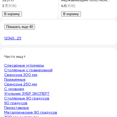
32370
нержавеющим полотном
3431-30_z02
3.7
(108)
4.6
(106)
В корзину
В корзину
Показать еще 40
1
2
3
4
5
...
25
Часто ищут
Слесарные угломеры
Столярные с гравировкой
Свенсона 300 мм
Прижимные
Свенсона 250 мм
С уровнем
Угольник ЗУБР ЭКСПЕРТ
Столярные 90 градусов
90 градусов
Переставные
Металлические 90 градусов