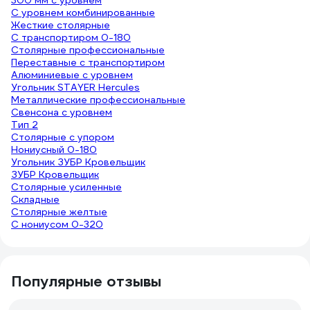
300 мм с уровнем
С уровнем комбинированные
Жесткие столярные
С транспортиром 0-180
Столярные профессиональные
Переставные с транспортиром
Алюминиевые с уровнем
Угольник STAYER Hercules
Металлические профессиональные
Свенсона с уровнем
Тип 2
Столярные с упором
Нониусный 0-180
Угольник ЗУБР Кровельщик
ЗУБР Кровельщик
Столярные усиленные
Складные
Столярные желтые
С нониусом 0-320
Популярные отзывы