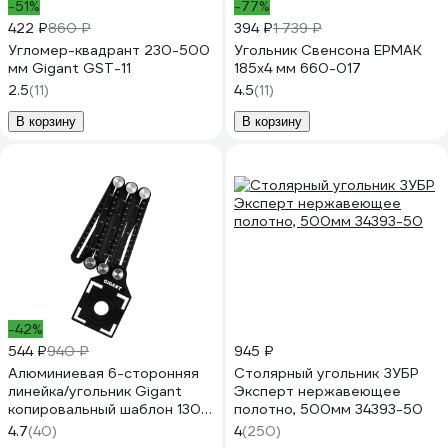
-51%
-77%
422 ₽
860 ₽
394 ₽
1 739 ₽
Угломер-квадрант 230-500
Угольник Свенсона ЕРМАК
мм Gigant GST-11
185x4 мм 660-017
2.5
(11)
4.5
(11)
В корзину
В корзину
-42%
544 ₽
940 ₽
945 ₽
Алюминиевая 6-сторонняя
Столярный угольник ЗУБР
линейка/угольник Gigant
Эксперт нержавеющее
копировальный шаблон 130
полотно, 500мм 34393-50
мм GAR-6-130
4.7
(40)
4
(250)