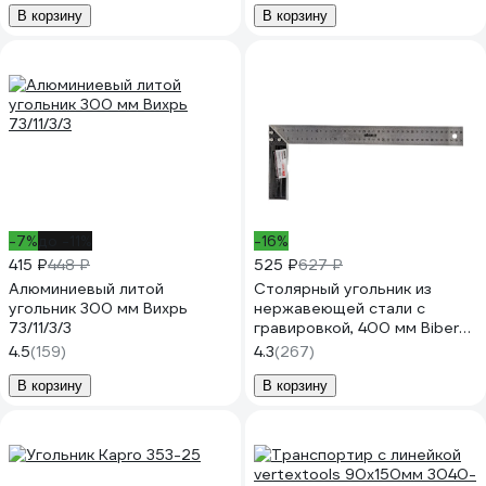
В корзину
В корзину
-7%
до -11%
-16%
415 ₽
448 ₽
525 ₽
627 ₽
Алюминиевый литой
Столярный угольник из
угольник 300 мм Вихрь
нержавеющей стали с
73/11/3/3
гравировкой, 400 мм Biber
ПРОФИ 40640 тов-093468
4.5
(159)
4.3
(267)
В корзину
В корзину