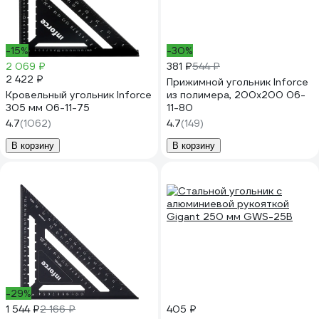
-15%
-30%
2 069 ₽
381 ₽
544 ₽
2 422 ₽
Прижимной угольник Inforce
Кровельный угольник Inforce
из полимера, 200х200 06-
305 мм 06-11-75
11-80
4.7
(1062)
4.7
(149)
В корзину
В корзину
-29%
1 544 ₽
2 166 ₽
405 ₽