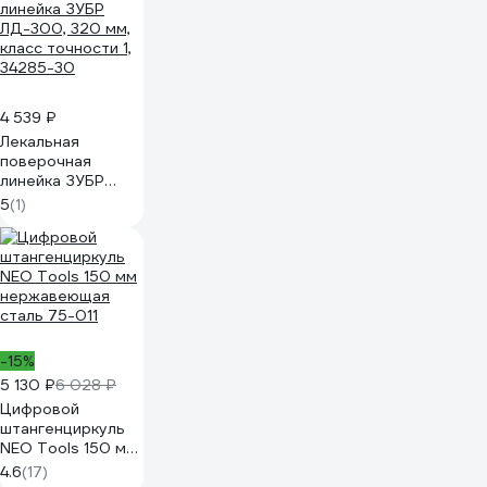
4 539 ₽
Лекальная
поверочная
линейка ЗУБР
ЛД-300, 320 мм,
5
(1)
класс точности 1,
34285-30
-15%
5 130 ₽
6 028 ₽
Цифровой
штангенциркуль
NEO Tools 150 мм
нержавеющая
4.6
(17)