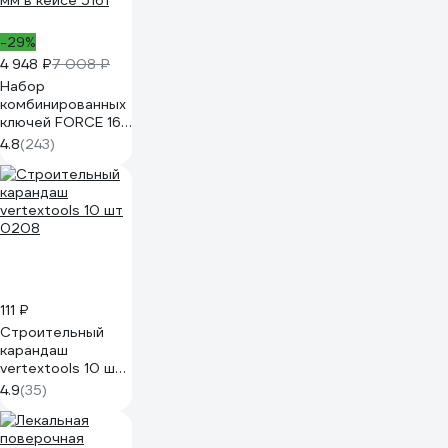
-29%
4 948 ₽
7 008 ₽
Набор
комбинированных
ключей FORCE 16
предметов 6-24
4.8
(243)
мм в кейсе 5161
111 ₽
Строительный
карандаш
vertextools 10 шт
0208
4.9
(35)