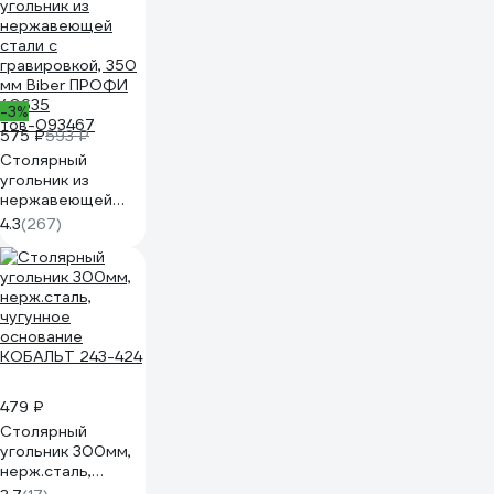
-3%
575 ₽
593 ₽
Cтолярный
угольник из
нержавеющей
стали с
4.3
(267)
гравировкой, 350
мм Biber ПРОФИ
40635
тов-093467
479 ₽
Столярный
угольник 300мм,
нерж.сталь,
чугунное