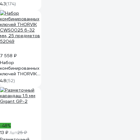
Gigant GW230
4.3
(174)
7 558 ₽
Набор
комбинированных
ключей THORVIK
CWS0025 6-32
4.8
(52)
мм, 25 предметов
52049
-48%
13 ₽
/шт
25 ₽
Разметочный