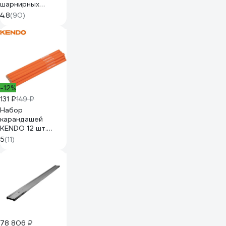
шарнирных
ключей с
4.8
(90)
трещоткой 8
предметов
Inforce, Сталь Cr-
V, 8-19мм, 06-05-
52
-12%
131 ₽
149 ₽
Набор
карандашей
KENDO 12 шт.
45343
5
(11)
78 806 ₽