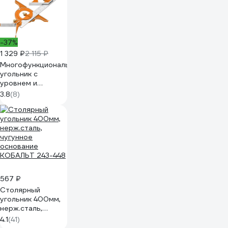
-37%
1 329 ₽
2 115 ₽
Многофункциональный
угольник с
уровнем и
транспортиром
3.8
(8)
NEO Tools 30 см,
шкала мм и дюймы
72-120
567 ₽
Столярный
угольник 400мм,
нерж.сталь,
чугунное
4.1
(41)
основание