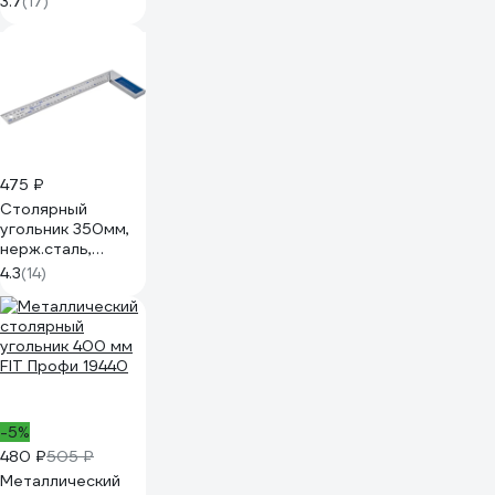
3.7
(17)
основание
КОБАЛЬТ 243-424
475 ₽
Столярный
угольник 350мм,
нерж.сталь,
чугунное
4.3
(14)
основание
КОБАЛЬТ 243-431
-5%
480 ₽
505 ₽
Металлический