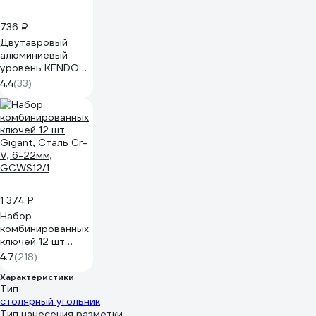
736 ₽
Двутавровый
алюминиевый
уровень KENDO
600 мм 35253
4.4
(33)
1 374 ₽
Набор
комбинированных
ключей 12 шт
Gigant, Сталь Cr-
4.7
(218)
V, 6-22мм,
Характеристики
GCWS12/1
Тип
столярный угольник
Тип нанесения разметки