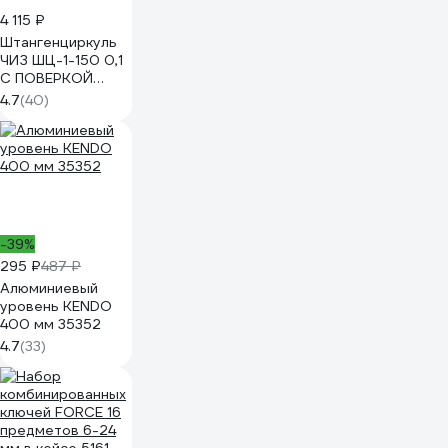
4 115 ₽
Штангенциркуль
ЧИЗ ШЦ-1-150 0,1
С ПОВЕРКОЙ
(ГРСИ № 93922-
4.7
(40)
24) 011601
-39%
295 ₽
487 ₽
Алюминиевый
уровень KENDO
400 мм 35352
4.7
(33)