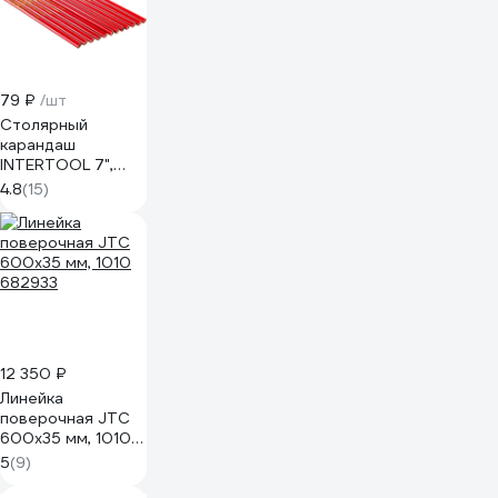
79 ₽
/шт
Столярный
карандаш
INTERTOOL 7",
12шт KT-5004 KT-
4.8
(15)
5004
12 350 ₽
Линейка
поверочная JTC
600x35 мм, 1010
682933
5
(9)