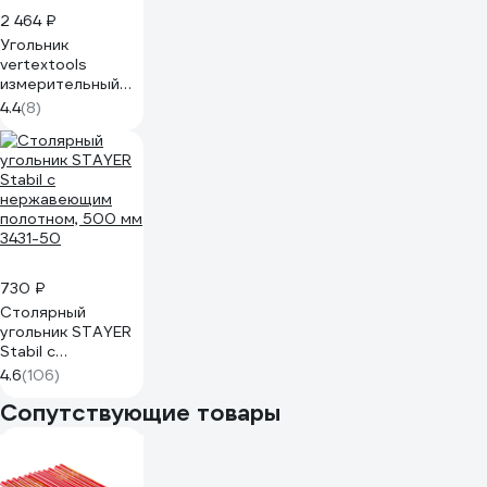
2 464 ₽
Угольник
vertextools
измерительный
ultra-precise
4.4
(8)
400мм 3046-400
730 ₽
Cтолярный
угольник STAYER
Stabil с
нержавеющим
4.6
(106)
полотном, 500 мм
Сопутствующие товары
3431-50