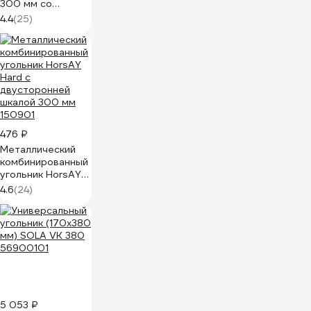
300 мм со
стальным
4.4
(25)
полотном 3430-
30_z02
476 ₽
Металлический
комбинированный
угольник HorsAY
Hard с
4.6
(24)
двусторонней
шкалой 300 мм
150901
5 053 ₽