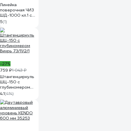
Линейка
поверочная ЧИЗ
ШД-1000 кл.1 с
поверкой (ГРСИ №
5
(1)
76862-19) 420458
-27%
759 ₽
1 043 ₽
Штангенциркуль
ШЦ-150 с
глубиномером
Вихрь 73/11/2/1
4.1
(414)