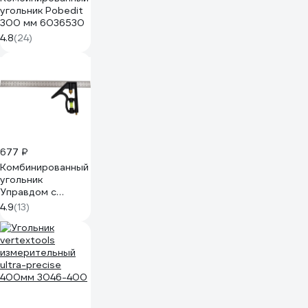
угольник Pobedit
300 мм 6036530
4.8
(24)
677 ₽
Комбинированный
угольник
Управдом с
двусторонней
4.9
(13)
миллиметровой
шкалой
4100002473