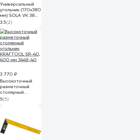
Универсальный
угольник (170x380
мм) SOLA VK 380
56900101
3.5
(2)
3 770 ₽
Высокоточный
разметочный
столярный
угольник
5
(5)
KRAFTOOL SR-40,
400 мм 3449-40