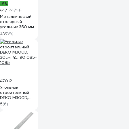
-5%
447 ₽
471 ₽
Металлический
столярный
угольник 350 мм
FIT Профи 19435
3.9
(94)
470 ₽
Угольник
строительный
DEKO M300D,
30см, 45, 90 085-
5
(6)
1085