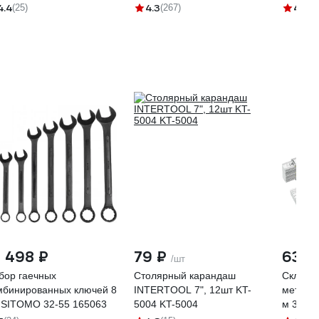
_z02
ПРОФИ 40640 тов-093468
4.4
4.3
4.6
(25)
(267)
(2
8 498 ₽
79 ₽
630 
/шт
бор гаечных
Столярный карандаш
Складн
мбинированных ключей 8
INTERTOOL 7", 12шт KT-
метр K
 SITOMO 32-55 165063
5004 KT-5004
м 3472