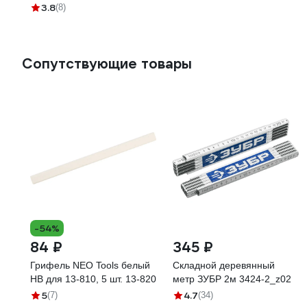
30 см, шкала мм и дюймы
3.8
(8)
72-120
Сопутствующие товары
-54%
84 ₽
345 ₽
Грифель NEO Tools белый
Складной деревянный
HB для 13-810, 5 шт. 13-820
метр ЗУБР 2м 3424-2_z02
5
4.7
(7)
(34)