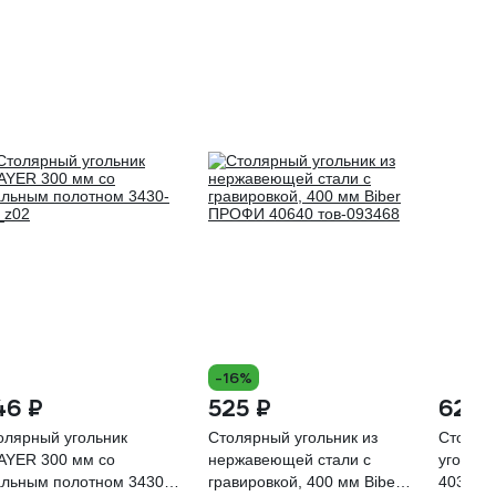
-16%
46 ₽
525 ₽
625 
олярный угольник
Столярный угольник из
Столяр
AYER 300 мм со
нержавеющей стали с
угольн
альным полотном 3430-
гравировкой, 400 мм Biber
40312