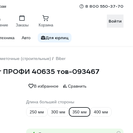
8 800 550-37-70
рам
Войти
ение
Заказы
Корзина
Для юрлиц
техника
Авто
зметочные (строительные)
Biber
/
ber ПРОФИ 40635 тов-093467
В избранное
Сравнить
Длина большей стороны
250 мм
300 мм
350 мм
400 мм