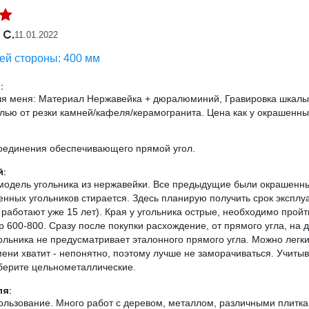
 С.
11.01.2022
ей стороны: 400 мм
:
ля меня: Материал Нержавейка + дюралюминий, Гравировка шкалы и
лью от резки камней/кафеля/керамогранита. Цена как у окрашенны
соединения обеспечивающего прямой угол.
:
модель угольника из нержавейки. Все предыдущие были окрашенные
енных угольников стирается. Здесь планирую получить срок экспл
 работают уже 15 лет). Края у угольника острые, необходимо прой
 600-800. Сразу после покупки расхождение, от прямого угла, на 
ольника не предусматривает эталонного прямого угла. Можно легк
мени хватит - непонятно, поэтому лучше не заморачиваться. Учит
 берите цельнометаллические.
ля:
льзование. Много работ с деревом, металлом, различными плитка