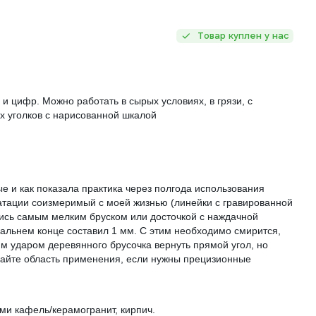
Товар куплен у нас
 цифр. Можно работать в сырых условиях, в грязи, с
х уголков с нарисованной шкалой
 и как показала практика через полгода использования
уатации соизмеримый с моей жизнью (линейки с гравированной
тись самым мелким бруском или досточкой с наждачной
дальнем конце составил 1 мм. С этим необходимо смирится,
им ударом деревянного брусочка вернуть прямой угол, но
ывайте область применения, если нужны прецизионные
ми кафель/керамогранит, кирпич.