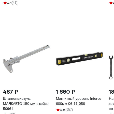
КОБАЛЬТ 243-448
30
4.1
(41)
487 ₽
1 660 ₽
1
Штангенциркуль
Магнитный уровень Inforce
На
МАЯКАВТО 150 мм в кейсе
600мм 06-11-056
ко
50961
шт
4.6
(957)