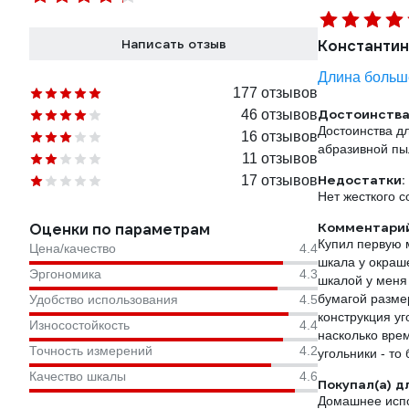
Написать отзыв
Константин
Длина больш
177 отзывов
Достоинства
46 отзывов
Достоинства д
16 отзывов
абразивной пы
11 отзывов
Недостатки:
17 отзывов
Нет жесткого 
Комментарий
Оценки по параметрам
Купил первую 
Цена/качество
4.4
шкала у окраш
Эргономика
4.3
шкалой у меня
бумагой размер
Удобство использования
4.5
конструкция уг
Износостойкость
4.4
насколько вре
Точность измерений
4.2
угольники - то
Качество шкалы
4.6
Покупал(а) д
Домашнее испо