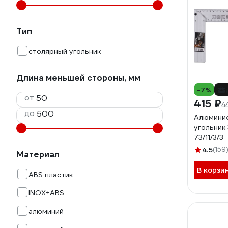
Тип
столярный угольник
Длина меньшей стороны, мм
-7%
от
415 ₽
4
до
Алюмини
угольник
73/11/3/3
4.5
(159
Материал
В корзи
ABS пластик
INOX+ABS
алюминий