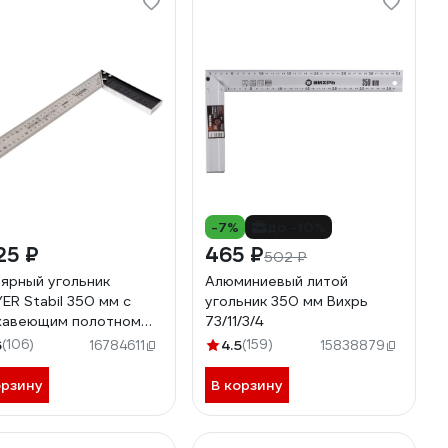
-7%
до -10%
25 ₽
465 ₽
502 ₽
ярный угольник
Алюминиевый литой
ER Stabil 350 мм с
угольник 350 мм Вихрь
жавеющим полотном
73/11/3/4
-35_z02
6
(106)
4.5
(159)
16784611
15838879
орзину
В корзину