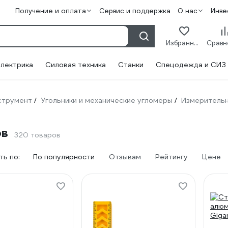
Получение и оплата
Сервис и поддержка
О нас
Инве
Избранное
лектрика
Силовая техника
Станки
Спецодежда и СИЗ
струмент
Угольники и механические угломеры
Измерительн
/
/
ов
320 товаров
ь по:
По популярности
Отзывам
Рейтингу
Цене