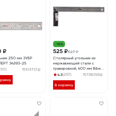
-16%
0 ₽
525 ₽
627 ₽
ьник 250 мм ЗУБР
Столярный угольник из
ЕРТ 34393-25
нержавеющей стали с
гравировкой, 400 мм Biber
250)
15103737
ПРОФИ 40640 тов-093468
4.3
(267)
15738058
орзину
В корзину