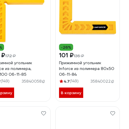
%
-26%
 ₽
101 ₽
172 ₽
136 ₽
имной угольник
Прижимной угольник
rce из полимера,
Inforce из полимера 80x50
100 06-11-85
06-11-84
7
(149)
4.7
(149)
35840058
35840022
орзину
В корзину