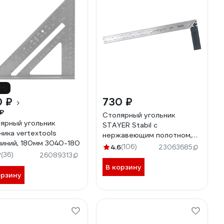
7%
0 ₽
730 ₽
₽
Cтолярный угольник
ярный угольник
STAYER Stabil с
ника vertextools
нержавеющим полотном,
иний, 180мм 3040-180
500 мм 3431-50
4.6
(106)
23063685
7
(36)
26089313
В корзину
орзину