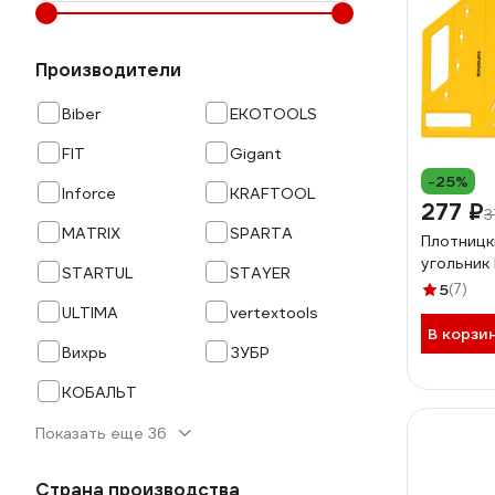
Производители
Biber
EKOTOOLS
FIT
Gigant
-25%
Inforce
KRAFTOOL
277 ₽
3
MATRIX
SPARTA
Плотницк
угольник 
STARTUL
STAYER
5
(7)
ULTIMA
vertextools
В корзи
Вихрь
ЗУБР
КОБАЛЬТ
Показать еще 36
Страна производства