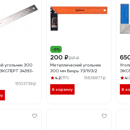
-8%
200 ₽
65
217 ₽
й угольник 300
Металлический угольник
Угол
ЭКСПЕРТ 34393-
300 мм Вихрь 73/11/3/2
ЭКСП
4.2
(151)
4
(
15838877
15103738
В корзину
В к
ну