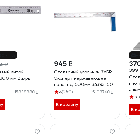
до -11%
-
945 ₽
37
48 ₽
399 
евый литой
Столярный угольник ЗУБР
Стол
 300 мм Вихрь
Эксперт нержавеющее
плот
полотно, 500мм 34393-50
алюм
)
4
(250)
15838880
15103740
3.
ну
В корзину
В к