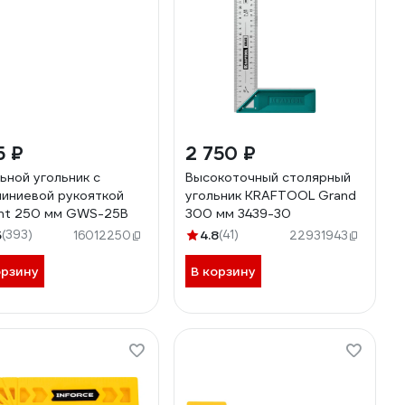
5 ₽
2 750 ₽
ьной угольник с
Высокоточный столярный
иниевой рукояткой
угольник KRAFTOOL Grand
nt 250 мм GWS-25B
300 мм 3439-30
5
(393)
4.8
(41)
16012250
22931943
орзину
В корзину