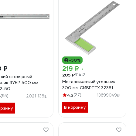
-30%
0 ₽
219 ₽
285 ₽
314 ₽
кий столярный
Металлический угольник
ьник ЗУБР 500 мм
300 мм СИБРТЕХ 32361
2-50
4.2
(27)
13699049
5
(95)
20211136
В корзину
орзину