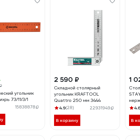
2 590 ₽
1 0
₽
Складной столярный
Стол
еский угольник
угольник KRAFTOOL
STAY
хрь 73/11/3/1
Quattro 250 мм 3444
нер
3431
15838878
4.9
(28)
4.
22931949
ну
В корзину
В к