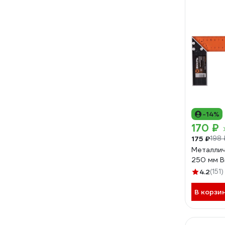
-14%
170 ₽
175 ₽
198 
Металлич
250 мм Ви
4.2
(151)
В корзи