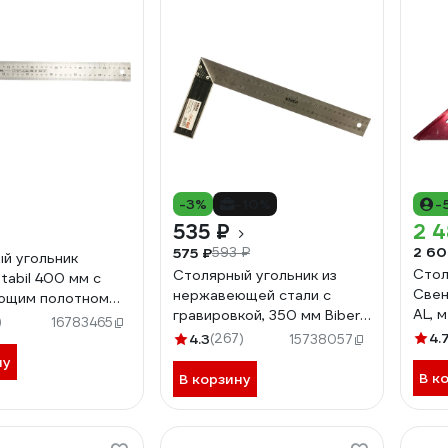
-3%
-10%
-
535 ₽
2 4
2 60
575 ₽
593 ₽
й угольник
Стол
Cтолярный угольник из
tabil 400 мм с
Свен
нержавеющей стали с
ющим полотном
AL, 
гравировкой, 350 мм Biber
z02
)
16783465
ПРОФИ 40635 тов-093467
4.
4.3
(267)
15738057
ну
В к
В корзину