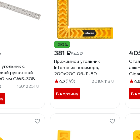
-30%
381 ₽
40
544 ₽
Прижимной угольник
Стал
 угольник с
Inforce из полимера,
алюм
вой рукояткой
200х200 06-11-80
Giga
300 мм GWS-30B
4.7
(149)
4.
20184118
)
16012251
В корзину
В к
ну