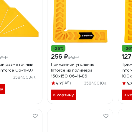
-25%
-26
256 ₽
127
71 ₽
343 ₽
ий разметочный
Прижимной угольник
Приж
Inforce 06-11-87
Inforce из полимера
Info
150x150 06-11-86
100x
35840034
4.7
(149)
4.
35840010
ну
В корзину
В к