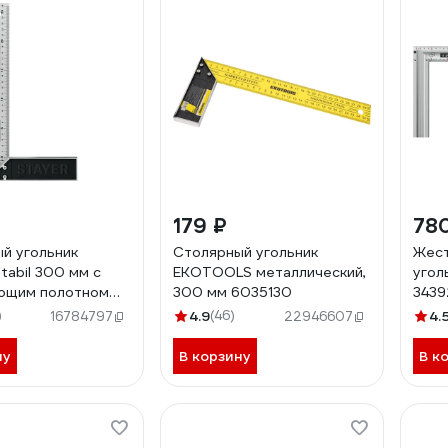
179 ₽
78
й угольник
Столярный угольник
Жест
tabil 300 мм с
EKOTOOLS металлический,
угол
ющим полотном
300 мм 6035130
3439
z02
)
4.9
(46)
4.
16784797
22946607
ну
В корзину
В к