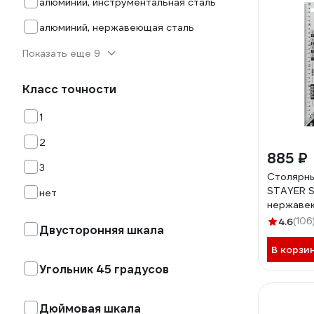
алюминий, инструментальная сталь
алюминий, нержавеющая сталь
Показать еще 9
Класс точности
1
2
885 ₽
3
Столярны
STAYER S
нет
нержаве
3431-30_
4.6
(106
Двусторонняя шкала
В корзи
Угольник 45 градусов
Дюймовая шкала