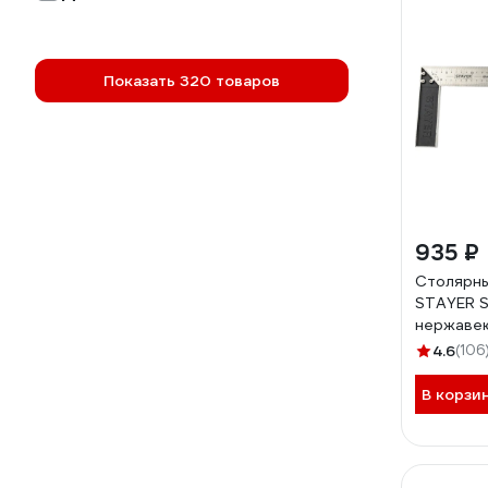
Показать 320 товаров
935 ₽
Столярны
STAYER S
нержаве
3431-40_
4.6
(106
В корзи