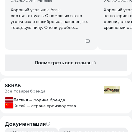
05.04.2025
г. Москва
28.12.2024
г. 
Хороший угольник. Углы
Хороший угол
соответствуют. С помощью этого
не потеряетс
угольника откалибровал, наконец то,
ровная, стоит
торцевую пилу. Очень удобно,
сравнении с 
используя его как упор, циркуляркой
угольниками 
торцевать длинные толстые доски.
Краска не стирается, толстый
алюминий - деформировать
проблематично. И наступали на
Посмотреть все отзывы
угольник, и молотки на него падали -
всё стерпел... Короче рекомендую
SKRAB
Все товары бренда
Латвия — родина бренда
Китай — страна производства
Документация