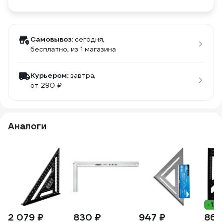
Самовывоз:
сегодня,
бесплатно
, из 1 магазина
Курьером:
завтра,
от 290 ₽
Аналоги
-12
2 079 ₽
830 ₽
947 ₽
865