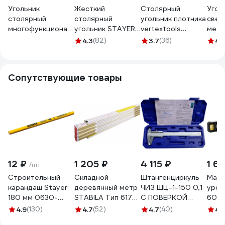
Угольник
Жесткий
Столярный
Угол
столярный
столярный
угольник плотника
свен
многофункциональный
угольник STAYER
vertextools
метр
КОБАЛЬТ 305 мм,
Hercules 500 мм
алюминий, 300мм
Opti
4.3
(82)
3.7
(36)
4.
толщина 4,5 мм,
3432-50
3040-300
мета
алюминиевый,
OPT
анодированное
Сопутствующие товары
покр-е,
метрическая
шкала 921-701
12 ₽
1 205 ₽
4 115 ₽
1 6
/шт
Строительный
Складной
Штангенциркуль
Магн
карандаш Stayer
деревянный метр
ЧИЗ ШЦ-1-150 0,1
уров
180 мм 0630-
STABILA Тип 617
С ПОВЕРКОЙ
600м
18_z01
2м х 16мм 01128
(ГРСИ № 93922-
4.9
(130)
4.7
(52)
4.7
(40)
4.
24) 011601