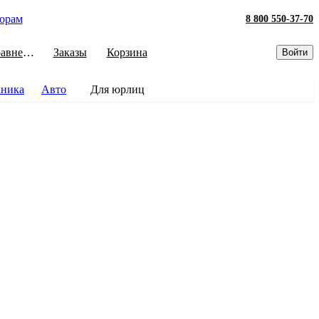
орам
8 800 550-37-70
Сравнение
Заказы
Корзина
Войти
хника
Авто
Для юрлиц