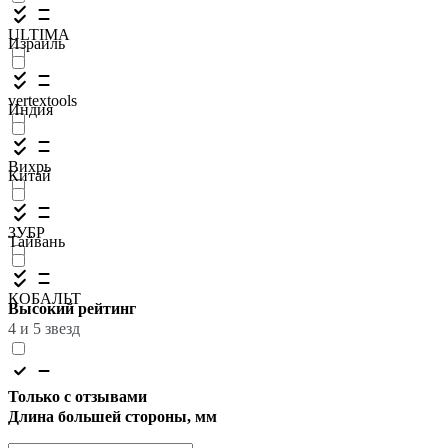
ULTIMA
Израиль
vertextools
Индия
Вихрь
Китай
ЗУБР
Тайвань
КОБАЛЬТ
Высокий рейтинг
4 и 5 звезд
Только с отзывами
Длина большей стороны, мм