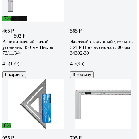
-7%
до -10%
465 ₽
565 ₽
502 ₽
Алюминиевый литой
Жесткий столярный угольник
угольник 350 мм Вихрь
ЗУБР Профессионал 300 мм
73/11/3/4
34392-30
4.5
(159)
4.5
(95)
В корзину
В корзину
-8%
955 ₽
705 ₽