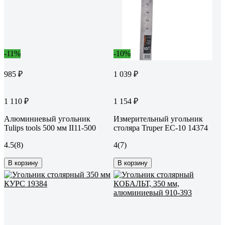
-11%
-10%
985 ₽
1 039 ₽
1 110 ₽
1 154 ₽
Алюминиевый угольник
Измерительный угольник
Tulips tools 500 мм II11-500
столяра Truper EC-10 14374
4.5
(8)
4
(7)
В корзину
В корзину