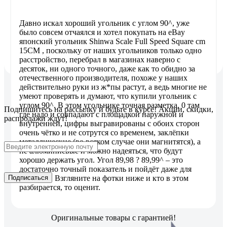
Давно искал хороший угольник с углом 90^, уже
было совсем отчаялся и хотел покупать на eBay
японский угольник Shinwa Scale Full Speed Square cm
15CM , поскольку от наших угольников только одно
расстройство, перебрал в магазинах наверно с
десяток, ни одного точного, даже как то обидно за
отечественного производителя, похоже у наших
действительно руки из ж*пы растут, а ведь многие не
умеют проверять и думают, что купили угольник с
углом 90^. В этом угольнике точная разметка, 0 там
Подпишитесь
на рассылку
и будьте в курсе! Акции, скидки,
где надо и совпадают с площадкой наружной и
распродажи ждут!
внутренней, цифры выгравированы с обоих сторон
очень чётко и не сотрутся со временем, заклёпки
металлические (во всяком случае они магнитятся), а
не алюминиевые и можно надеяться, что будут
хорошо держать угол. Угол 89,98 ? 89,99^ – это
достаточно точный показатель и пойдёт даже для
Подписаться
столярки. Взгляните на фотки ниже и кто в этом
разбирается, то оценит.
Оригинальные товары с гарантией!