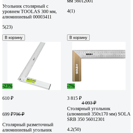
мм 56012001
Угольник столярный с
4
(1)
уровнем TOOLAS 300 мм,
алюминиевый 00003411
5
(23)
В корзину
В корзину
-23%
-7%
610 ₽
3 815 ₽
4 093 ₽
Столярный угольник
(алюминий 350х170 мм) SOLA
699 ₽
796 ₽
SRB 350 56012301
Столярный разметочный
4.2
(50)
алюминиевый угольник