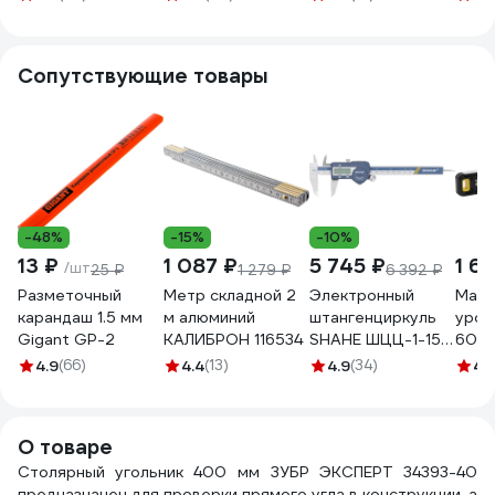
сталь,
алюминиевое
основание 243-
Сопутствующие товары
615
-48%
-15%
-10%
13 ₽
1 087 ₽
5 745 ₽
1 6
/шт
25 ₽
1 279 ₽
6 392 ₽
Разметочный
Метр складной 2
Электронный
Магн
карандаш 1.5 мм
м алюминий
штангенциркуль
уров
Gigant GP-2
КАЛИБРОН 116534
SHAHE ШЦЦ-1-150
600м
0,01 губки 40 мм с
4.9
(66)
4.4
(13)
4.9
(34)
4.
USB выходом IP-
54 (ГРСИ №
92450-24)
О товаре
1086095
Столярный угольник 400 мм ЗУБР ЭКСПЕРТ 34393-40
предназначен для проверки прямого угла в конструкции, а