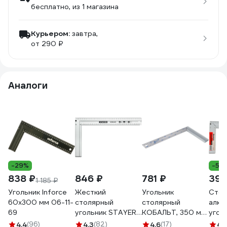
бесплатно
, из 1 магазина
Курьером:
завтра,
от 290 ₽
Аналоги
-29%
-52
838 ₽
846 ₽
781 ₽
391
1 185 ₽
Угольник Inforce
Жесткий
Угольник
Стол
60х300 мм 06-11-
столярный
столярный
алюм
69
угольник STAYER
КОБАЛЬТ, 350 мм,
угол
Hercules 3432-35
нержавеющая
350м
4.4
(96)
4.3
(82)
4.6
(17)
4.